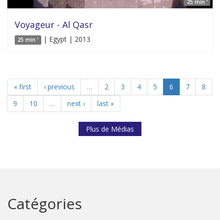
25 min '
Voyageur - Al Qasr
| Egypt | 2013
25 min '
« first
‹ previous
…
2
3
4
5
6
7
8
9
10
…
next ›
last »
Plus de Médias
Catégories