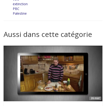
extinction
PBC
Palestine
Aussi dans cette catégorie
26 min'