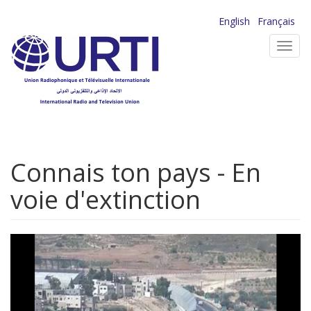
Aller
English
Français
au
Toggl
contenu
navig
principal
Connais ton pays - En
voie d'extinction