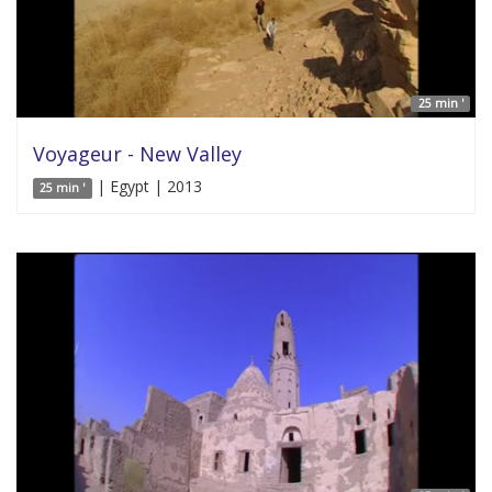
25 min '
Voyageur - New Valley
| Egypt | 2013
25 min '