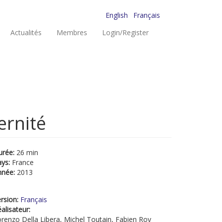
English
Français
Actualités
Membres
Login/Register
ernité
urée:
26 min
ays:
France
nnée:
2013
rsion:
Français
alisateur:
renzo Della Libera, Michel Toutain, Fabien Roy