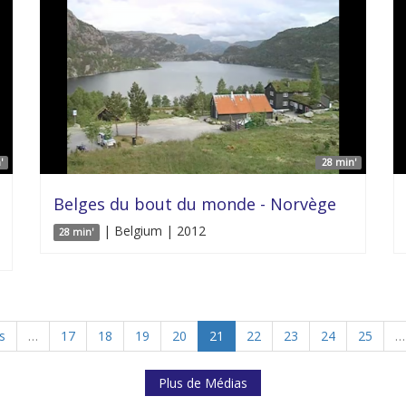
'
28 min'
Belges du bout du monde - Norvège
| Belgium | 2012
28 min'
s
…
17
18
19
20
21
22
23
24
25
…
Plus de Médias