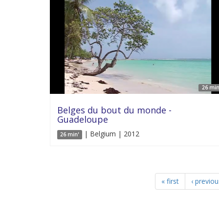
26 min
Belges du bout du monde -
Guadeloupe
| Belgium | 2012
26 min'
« first
‹ previou