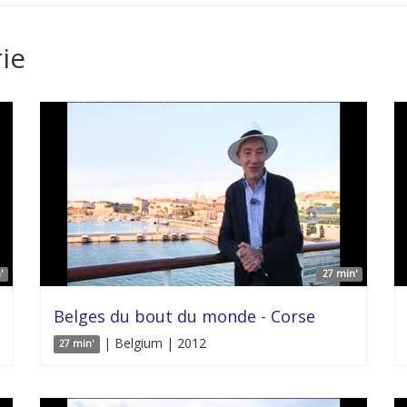
ie
'
27 min'
Belges du bout du monde - Corse
| Belgium | 2012
27 min'