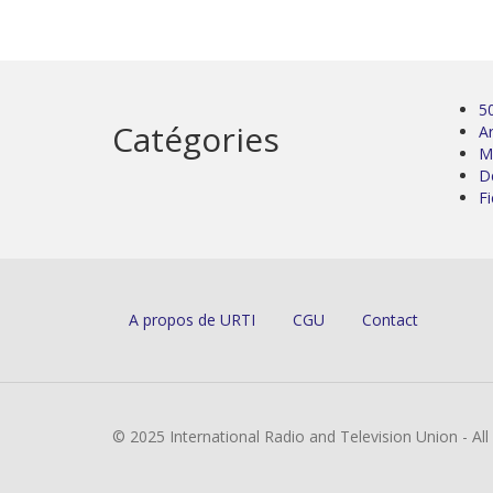
5
Catégories
Ar
M
D
Fi
A propos de URTI
CGU
Contact
© 2025 International Radio and Television Union - Al