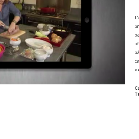
L’
pr
pa
af
pâ
ca
« 
Ca
T