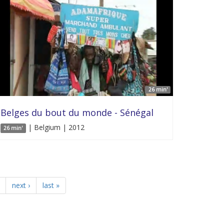
26 min'
Belges du bout du monde - Sénégal
| Belgium | 2012
26 min'
next ›
last »