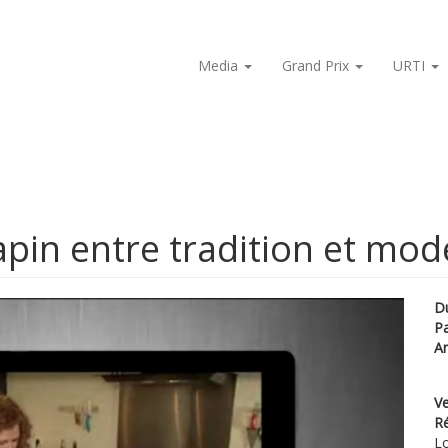
Media
Grand Prix
URTI
pin entre tradition et mod
D
P
A
Ve
Ré
Lo