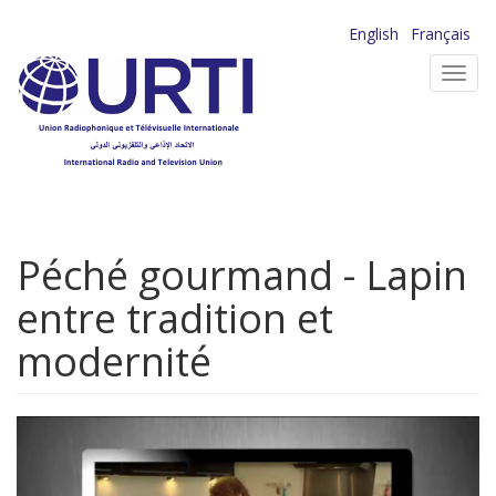
Aller
English
Français
au
Toggl
contenu
navig
principal
Péché gourmand - Lapin
entre tradition et
modernité