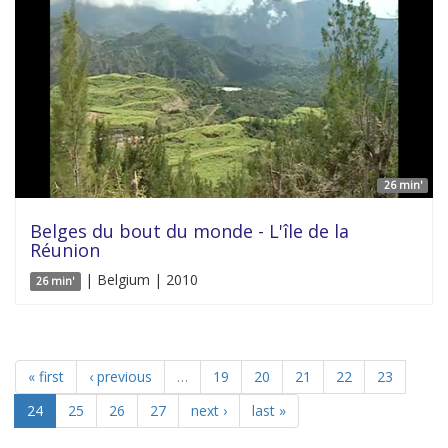
26 min'
Belges du bout du monde - L'île de la
Réunion
| Belgium | 2010
26 min'
« first
‹ previous
…
19
20
21
22
23
24
25
26
27
next ›
last »