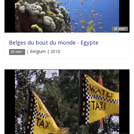
25 min '
Belges du bout du monde - Egypte
| Belgium | 2010
25 min '