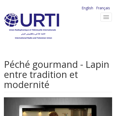
Aller
English
Français
au
Toggl
contenu
navig
principal
Péché gourmand - Lapin
entre tradition et
modernité