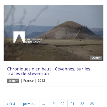
26 min'
Chroniques d'en haut - Cévennes, sur les
traces de Stevenson
| France | 2012
26 min'
« first
‹ previous
…
19
20
21
22
23