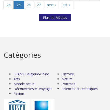
24
25
26
27
next ›
last »
Plus de Médias
Catégories
50ANS Belgique-Chine
Histoire
Arts
Nature
Monde actuel
Portraits
Découvertes et voyages
Sciences et techniques
Fiction