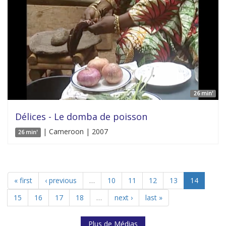
26 min'
Délices - Le domba de poisson
| Cameroon | 2007
26 min'
« first
‹ previous
…
10
11
12
13
14
15
16
17
18
…
next ›
last »
Plus de Médias