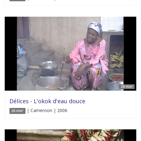
26 min'
Délices - L'okok d'eau douce
| Cameroon | 2006
26 min'