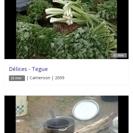
22 min '
Délices - Tegue
| Cameroon | 2009
22 min '