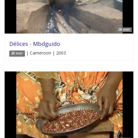
28 min'
Délices - Mbdguido
| Cameroon | 2003
28 min'