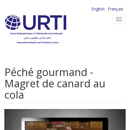
Aller
English
Français
au
Toggl
contenu
navig
principal
Péché gourmand -
Magret de canard au
cola