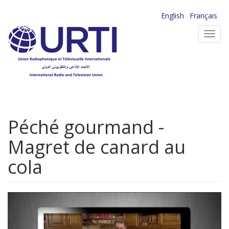
Aller
English
Français
au
Toggl
contenu
navig
principal
Péché gourmand -
Magret de canard au
cola