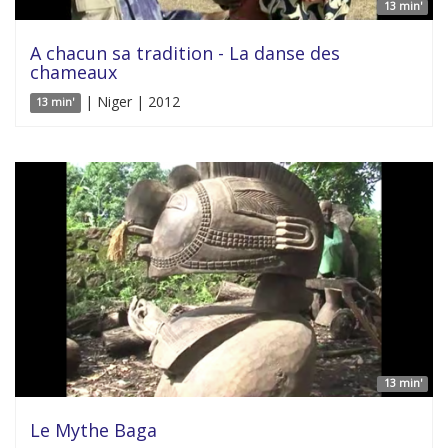
13 min'
A chacun sa tradition - La danse des
chameaux
| Niger | 2012
13 min'
13 min'
Le Mythe Baga