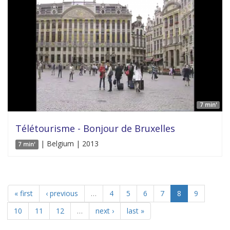
7 min'
Télétourisme - Bonjour de Bruxelles
| Belgium | 2013
7 min'
« first
‹ previous
…
4
5
6
7
8
9
10
11
12
…
next ›
last »