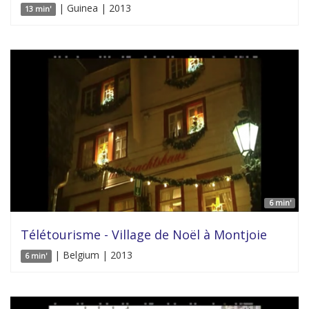
| Guinea | 2013
13 min'
6 min'
Télétourisme - Village de Noël à Montjoie
| Belgium | 2013
6 min'