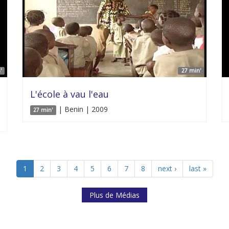
'
27 min'
L'école à vau l'eau
| Benin | 2009
27 min'
1
2
3
4
5
6
7
8
next ›
last »
Plus de Médias