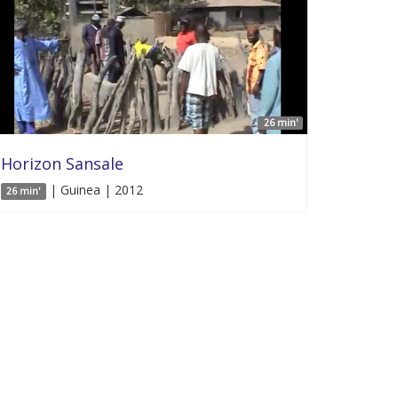
26 min'
Horizon Sansale
| Guinea | 2012
26 min'