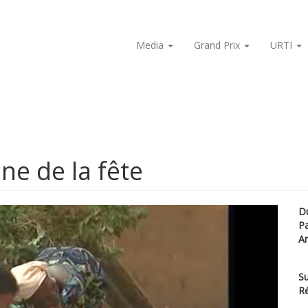
Media
Grand Prix
URTI
ne de la fête
D
P
A
Su
Ré