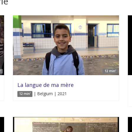
ie
'
12 min'
La langue de ma mère
| Belgium | 2021
12 min'