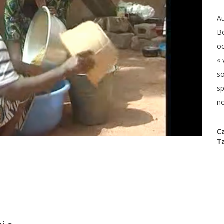
Au
B
oc
« 
sœ
sp
no
Ca
T