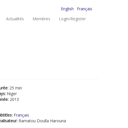
English
Français
Actualités
Membres
Login/Register
urée:
25 min
ays:
Niger
nnée:
2013
btitles:
Français
alisateur:
Ramatou Doulla Harouna