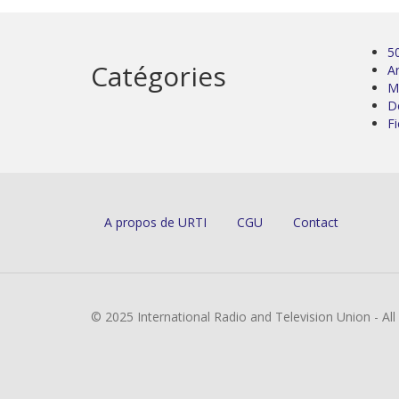
5
Catégories
Ar
M
D
Fi
A propos de URTI
CGU
Contact
© 2025 International Radio and Television Union - Al