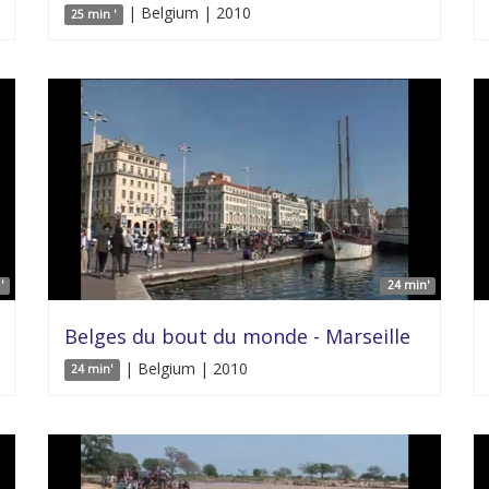
| Belgium | 2010
25 min '
'
24 min'
Belges du bout du monde - Marseille
| Belgium | 2010
24 min'