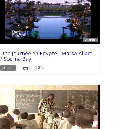
25 min '
Une journée en Egypte - Marsa-Allam
/ Souma Bay
| Egypt | 2013
25 min '