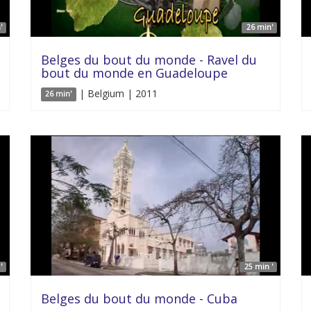
'
26 min'
Belges du bout du monde - Ravel du
bout du monde en Guadeloupe
| Belgium | 2011
26 min'
'
25 min '
Belges du bout du monde - Cuba