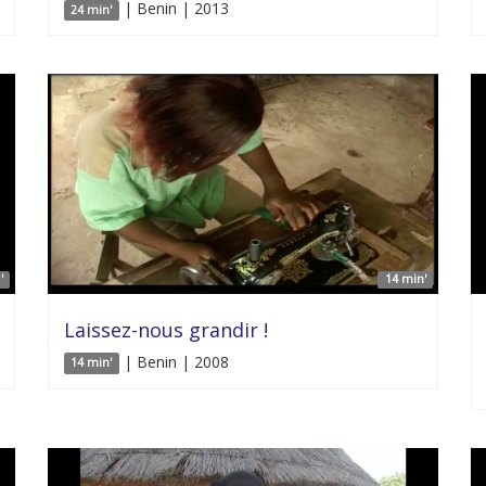
| Benin | 2013
24 min'
'
14 min'
Laissez-nous grandir !
| Benin | 2008
14 min'