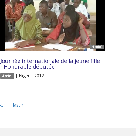
4 min'
Journée internationale de la jeune fille
- Honorable députée
| Niger | 2012
4 min'
t ›
last »