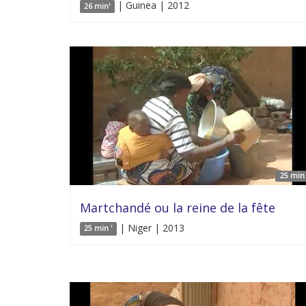
| Guinea | 2012
26 min'
25 min 
Martchandé ou la reine de la fête
| Niger | 2013
25 min '