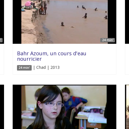
'
24 min'
Bahr Azoum, un cours d'eau
nourricier
| Chad | 2013
24 min'