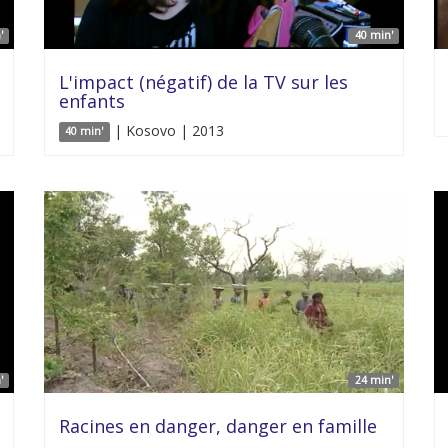
'
40 min'
L'impact (négatif) de la TV sur les
enfants
| Kosovo | 2013
40 min'
'
24 min'
Racines en danger, danger en famille