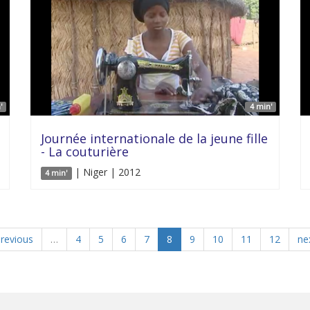
'
4 min'
Journée internationale de la jeune fille
- La couturière
| Niger | 2012
4 min'
previous
…
4
5
6
7
8
9
10
11
12
nex