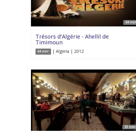
64 min
Trésors d'Algérie - Ahellil de
Timimoun
| Algeria | 2012
64 min'
25 min 