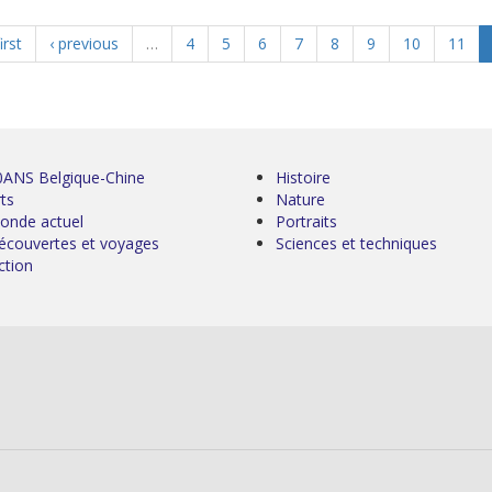
irst
‹ previous
…
4
5
6
7
8
9
10
11
0ANS Belgique-Chine
Histoire
ts
Nature
onde actuel
Portraits
écouvertes et voyages
Sciences et techniques
ction