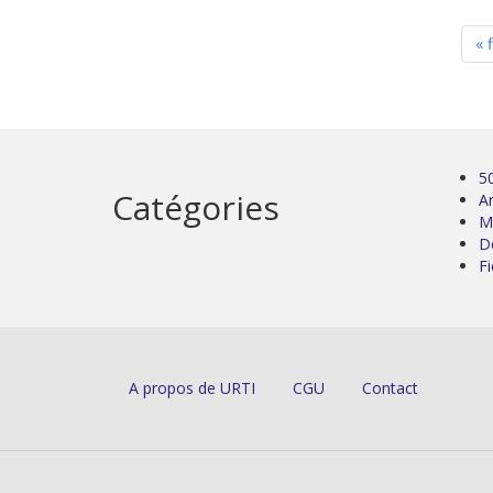
« f
5
Catégories
Ar
M
D
Fi
A propos de URTI
CGU
Contact