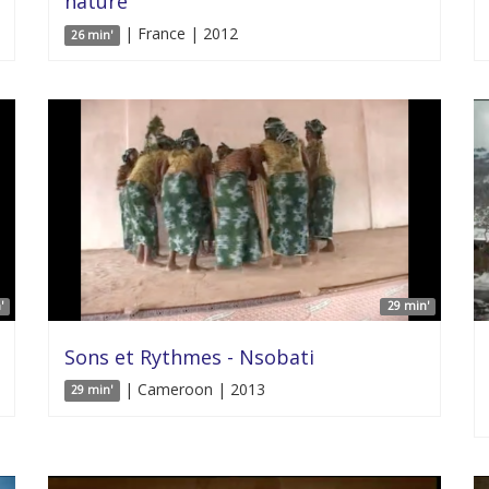
nature
| France | 2012
26 min'
'
29 min'
Sons et Rythmes - Nsobati
| Cameroon | 2013
29 min'