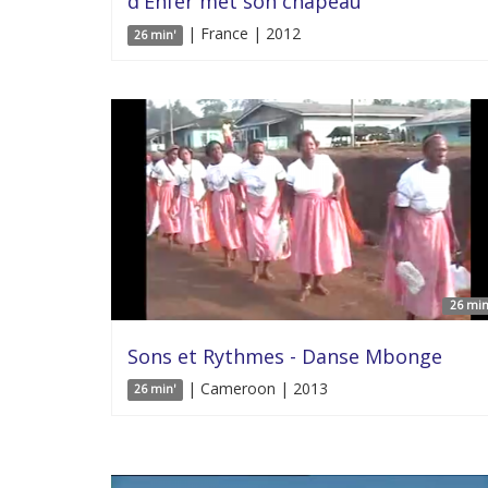
d'Enfer met son chapeau
| France | 2012
26 min'
26 min
Sons et Rythmes - Danse Mbonge
| Cameroon | 2013
26 min'