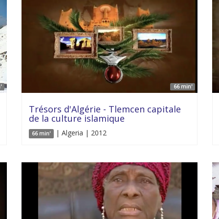
'
66 min'
Trésors d'Algérie - Tlemcen capitale
de la culture islamique
| Algeria | 2012
66 min'