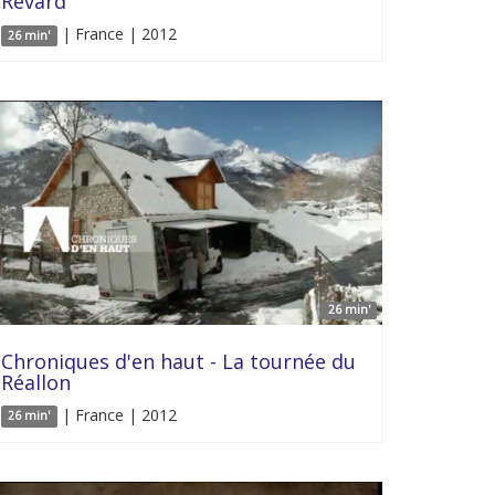
Revard
| France | 2012
26 min'
26 min'
Chroniques d'en haut - La tournée du
Réallon
| France | 2012
26 min'