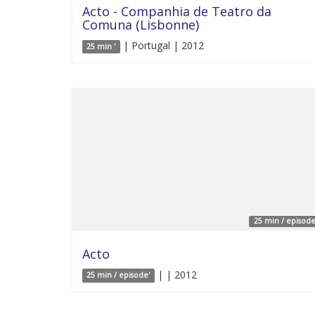
Acto - Companhia de Teatro da
Comuna (Lisbonne)
| Portugal | 2012
25 min '
25 min / episode
Acto
| | 2012
25 min / episode'