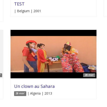
TEST
| Belgium | 2001
'
28 min'
Un clown au Sahara
| Algeria | 2013
28 min'