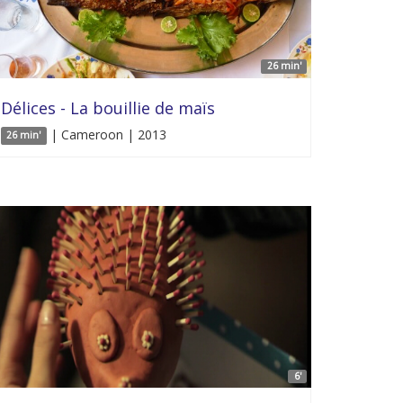
26 min'
Délices - La bouillie de maïs
| Cameroon | 2013
26 min'
6'