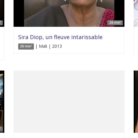
'
26 min'
Sira Diop, un fleuve intarissable
| Mali | 2013
26 min'
'