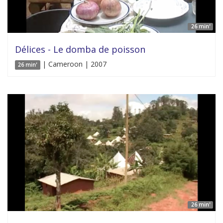
26 min'
Délices - Le domba de poisson
| Cameroon | 2007
26 min'
26 min'