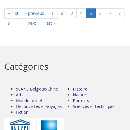
« first
‹ previous
1
2
3
4
5
6
7
8
9
…
next ›
last »
Catégories
50ANS Belgique-Chine
Histoire
Arts
Nature
Monde actuel
Portraits
Découvertes et voyages
Sciences et techniques
Fiction