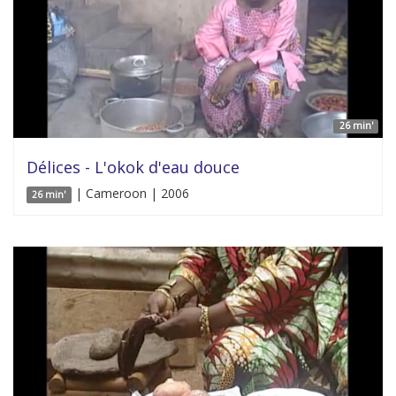
26 min'
Délices - L'okok d'eau douce
| Cameroon | 2006
26 min'