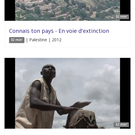
32 min'
Connais ton pays - En voie d'extinction
| Palestine | 2012
32 min'
52 min'