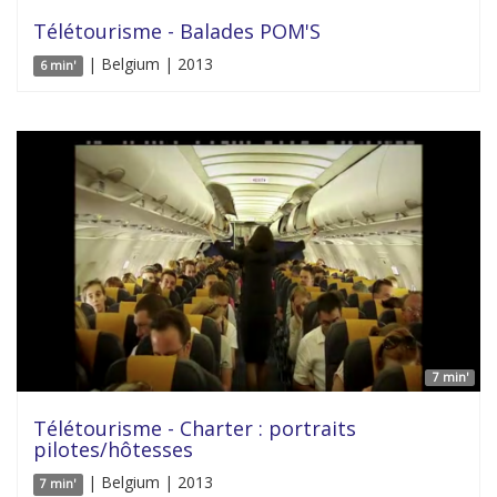
Télétourisme - Balades POM'S
| Belgium | 2013
6 min'
7 min'
Télétourisme - Charter : portraits
pilotes/hôtesses
| Belgium | 2013
7 min'