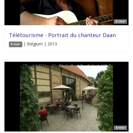
9 min'
Télétourisme - Portrait du chanteur Daan
| Belgium | 2013
9 min'
6 min'