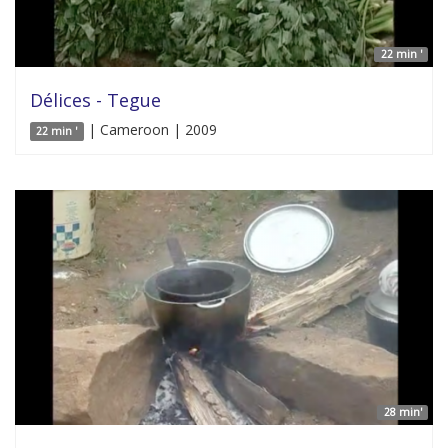
22 min '
Délices - Tegue
| Cameroon | 2009
22 min '
28 min'