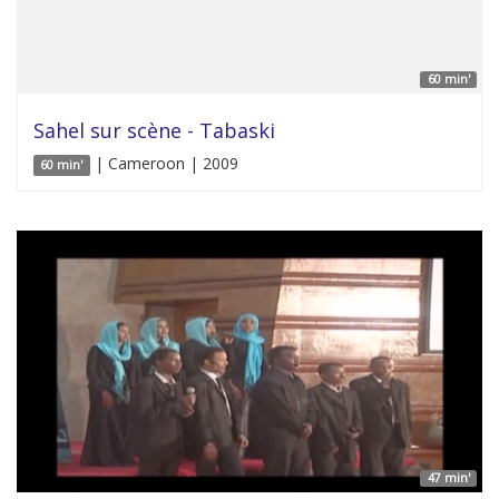
60 min'
Sahel sur scène - Tabaski
| Cameroon | 2009
60 min'
47 min'