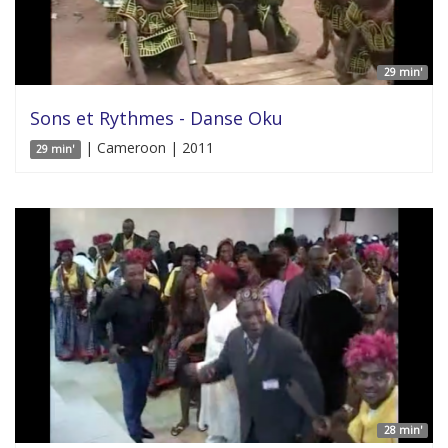
29 min'
Sons et Rythmes - Danse Oku
| Cameroon | 2011
29 min'
28 min'