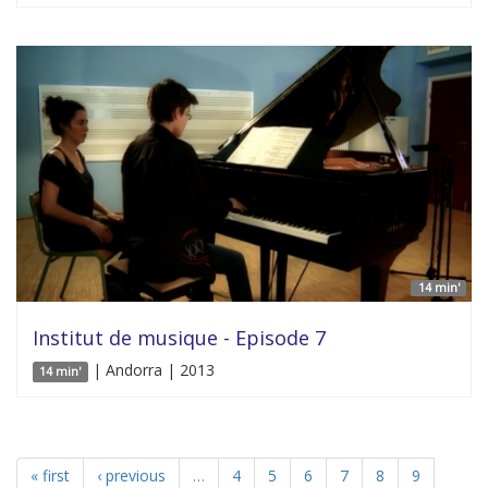
14 min'
Institut de musique - Episode 7
| Andorra | 2013
14 min'
« first
‹ previous
…
4
5
6
7
8
9