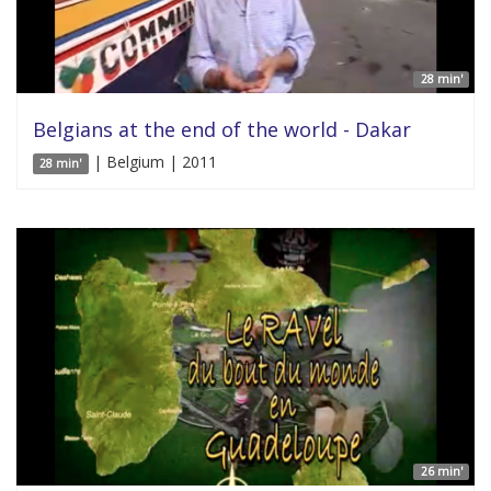
28 min'
Belgians at the end of the world - Dakar
| Belgium | 2011
28 min'
26 min'