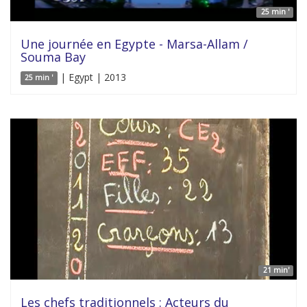
25 min '
Une journée en Egypte - Marsa-Allam /
Souma Bay
| Egypt | 2013
25 min '
21 min'
Les chefs traditionnels : Acteurs du