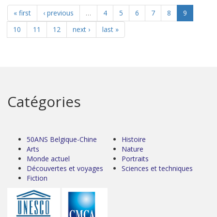
« first
‹ previous
…
4
5
6
7
8
9
10
11
12
next ›
last »
Catégories
50ANS Belgique-Chine
Histoire
Arts
Nature
Monde actuel
Portraits
Découvertes et voyages
Sciences et techniques
Fiction