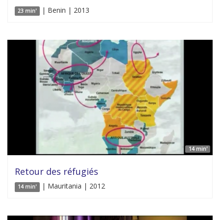
| Benin | 2013
23 min'
14 min'
Retour des réfugiés
| Mauritania | 2012
14 min'