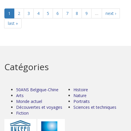
1
2
3
4
5
6
7
8
9
…
next ›
last »
Catégories
50ANS Belgique-Chine
Histoire
Arts
Nature
Monde actuel
Portraits
Découvertes et voyages
Sciences et techniques
Fiction