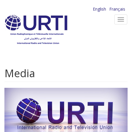
Aller
English
Français
au
Toggl
contenu
navig
principal
Media