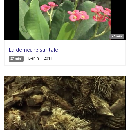
27 min'
La demeure santale
| Benin | 2011
27 min'