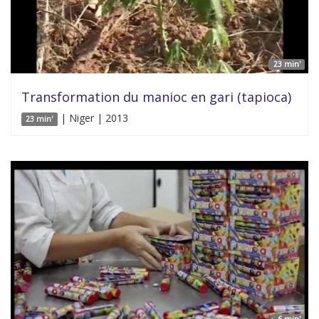
23 min'
Transformation du manioc en gari (tapioca)
| Niger | 2013
23 min'
6 min'