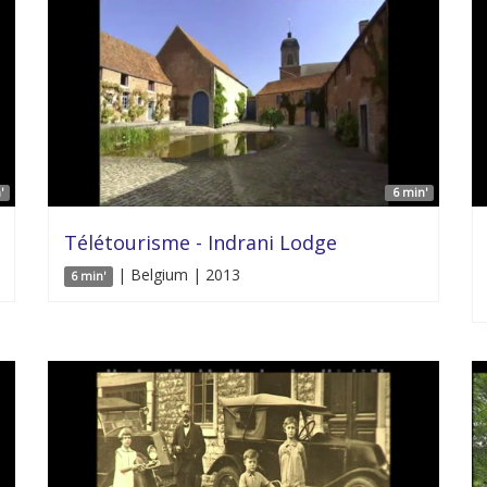
'
6 min'
Télétourisme - Indrani Lodge
| Belgium | 2013
6 min'