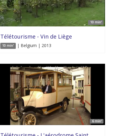
10 min'
Télétourisme - Vin de Liège
| Belgium | 2013
10 min'
6 min'
Télétourisme - L'aérodrome Saint