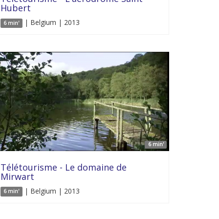
Hubert
| Belgium | 2013
6 min'
6 min'
Télétourisme - Le domaine de
Mirwart
| Belgium | 2013
6 min'