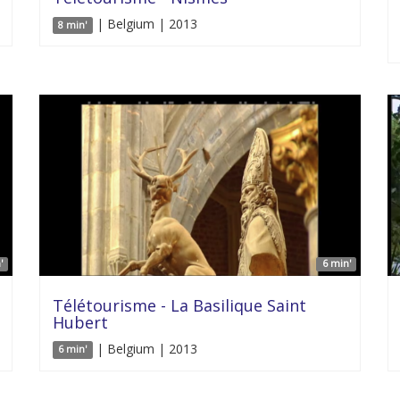
| Belgium | 2013
8 min'
'
6 min'
Télétourisme - La Basilique Saint
Hubert
| Belgium | 2013
6 min'