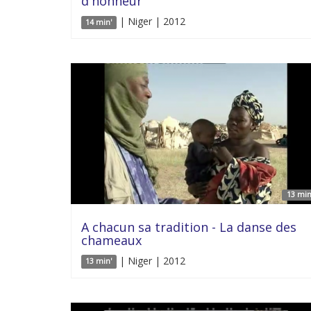
d'honneur
| Niger | 2012
14 min'
13 min
A chacun sa tradition - La danse des
chameaux
| Niger | 2012
13 min'