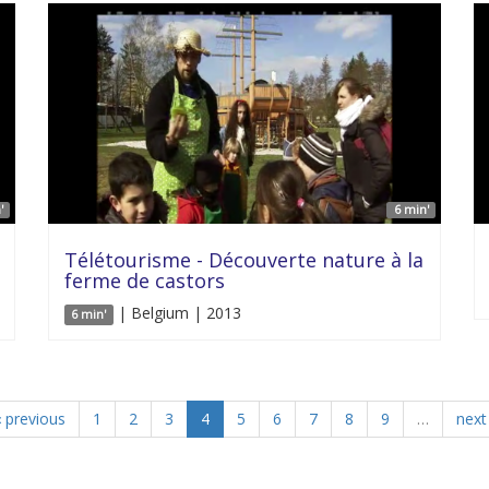
'
6 min'
Télétourisme - Découverte nature à la
ferme de castors
| Belgium | 2013
6 min'
‹ previous
1
2
3
4
5
6
7
8
9
…
next 