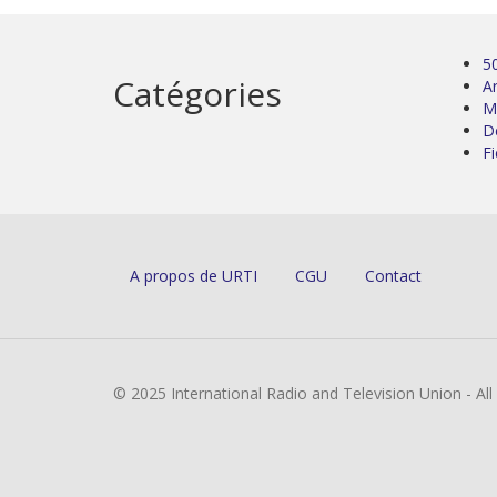
5
Catégories
Ar
M
D
Fi
A propos de URTI
CGU
Contact
© 2025 International Radio and Television Union - Al