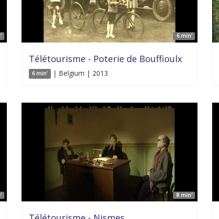
'
6 min'
Télétourisme - Poterie de Bouffioulx
| Belgium | 2013
6 min'
'
8 min'
Télétourisme - Nismes