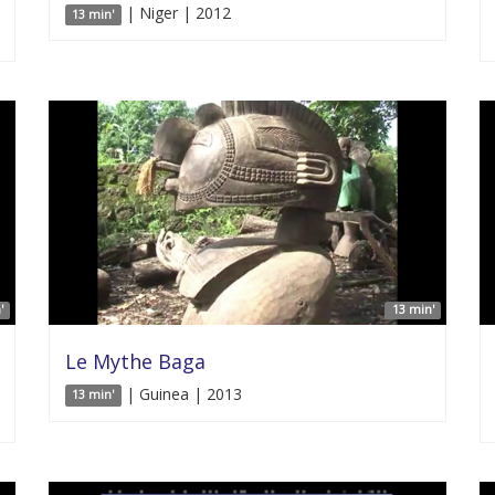
| Niger | 2012
13 min'
'
13 min'
Le Mythe Baga
| Guinea | 2013
13 min'