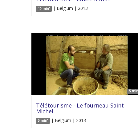
| Belgium | 2013
10 min'
5 min
Télétourisme - Le fourneau Saint
Michel
| Belgium | 2013
5 min'