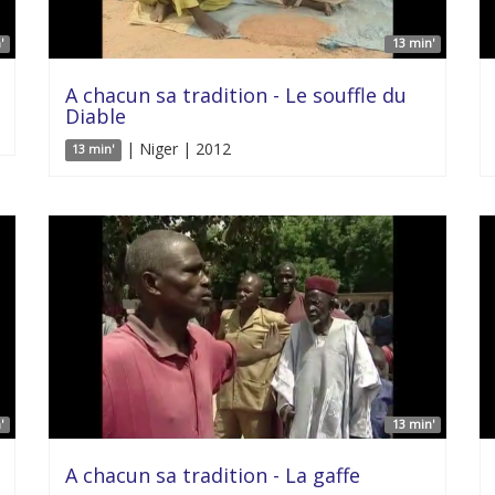
'
13 min'
A chacun sa tradition - Le souffle du
Diable
| Niger | 2012
13 min'
'
13 min'
A chacun sa tradition - La gaffe