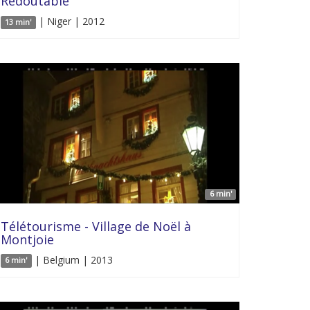
Redoutable
| Niger | 2012
13 min'
6 min'
Télétourisme - Village de Noël à
Montjoie
| Belgium | 2013
6 min'