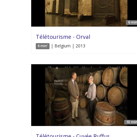
6 min
Télétourisme - Orval
| Belgium | 2013
6 min'
10 min
Télétourisme - Cuvée Ruffus