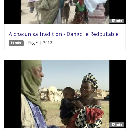
13 min'
A chacun sa tradition - Dango le Redoutable
| Niger | 2012
13 min'
13 min'