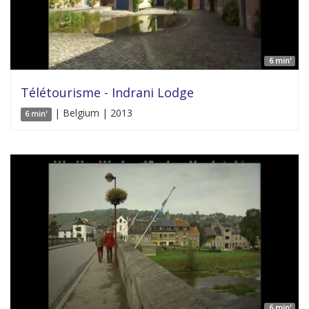
6 min'
Télétourisme - Indrani Lodge
| Belgium | 2013
6 min'
6 min'