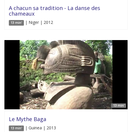
A chacun sa tradition - La danse des
chameaux
| Niger | 2012
13 min'
13 min'
Le Mythe Baga
| Guinea | 2013
13 min'