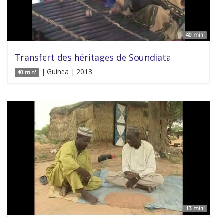
40 min'
Transfert des héritages de Soundiata
| Guinea | 2013
40 min'
13 min'