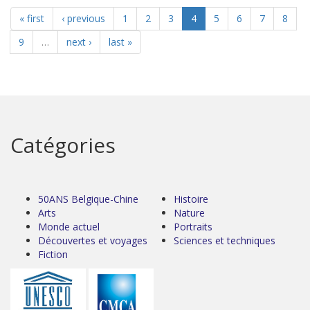
« first
‹ previous
1
2
3
4
5
6
7
8
9
…
next ›
last »
Catégories
50ANS Belgique-Chine
Histoire
Arts
Nature
Monde actuel
Portraits
Découvertes et voyages
Sciences et techniques
Fiction