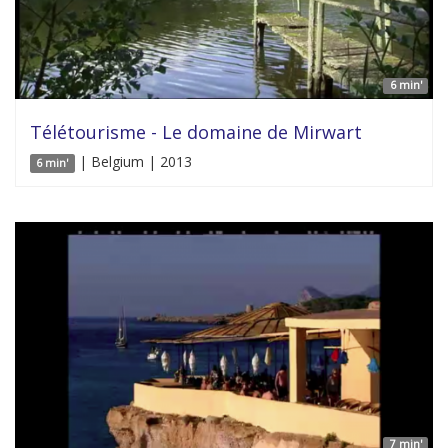
6 min'
Télétourisme - Le domaine de Mirwart
| Belgium | 2013
6 min'
7 min'