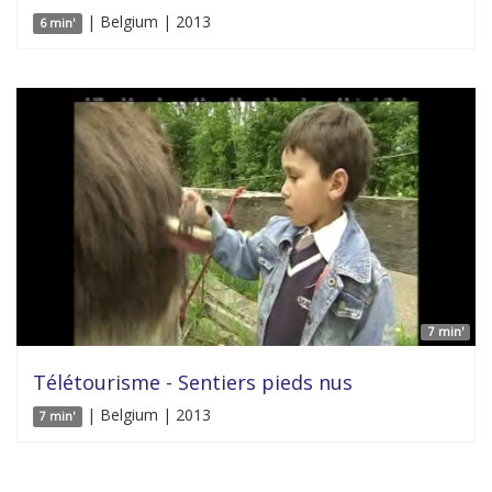
| Belgium | 2013
6 min'
7 min'
Télétourisme - Sentiers pieds nus
| Belgium | 2013
7 min'