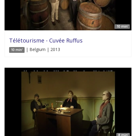
10 min'
Télétourisme - Cuvée Ruffus
| Belgium | 2013
10 min'
8 min'