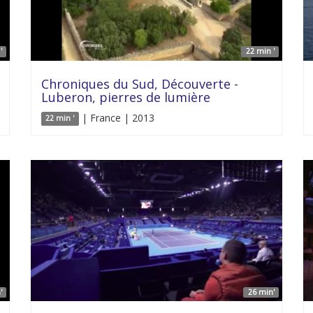
'
22 min '
Chroniques du Sud, Découverte -
Luberon, pierres de lumière
| France | 2013
22 min '
'
26 min'