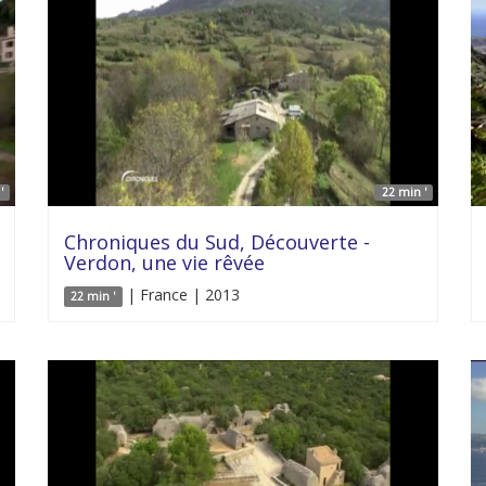
'
22 min '
Chroniques du Sud, Découverte -
Verdon, une vie rêvée
| France | 2013
22 min '