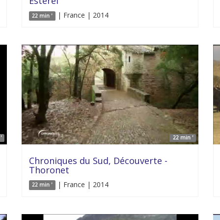
Estérel
| France | 2014
22 min '
'
22 min '
Chroniques du Sud, Découverte -
Thoronet
| France | 2014
22 min '