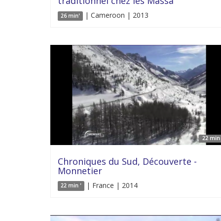
traditionnel chez les Massa
| Cameroon | 2013
26 min'
22 min 
Chroniques du Sud, Découverte -
Monnetier
| France | 2014
22 min '