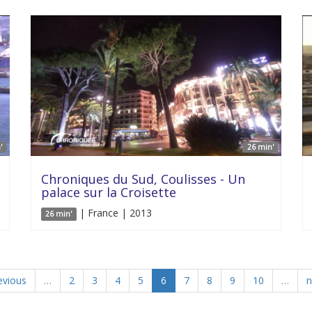
'
26 min'
Chroniques du Sud, Coulisses - Un
palace sur la Croisette
| France | 2013
26 min'
evious
…
2
3
4
5
6
7
8
9
10
…
n