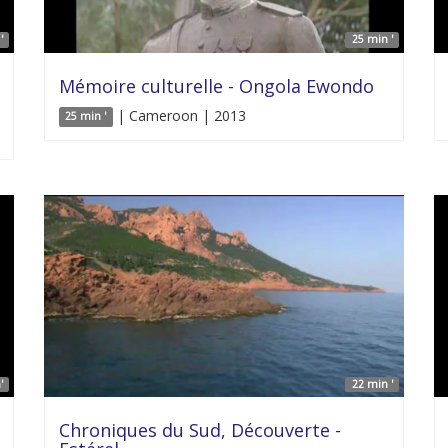
'
25 min '
Mémoire culturelle - Ongola Ewondo
| Cameroon | 2013
25 min '
'
22 min '
Chroniques du Sud, Découverte -