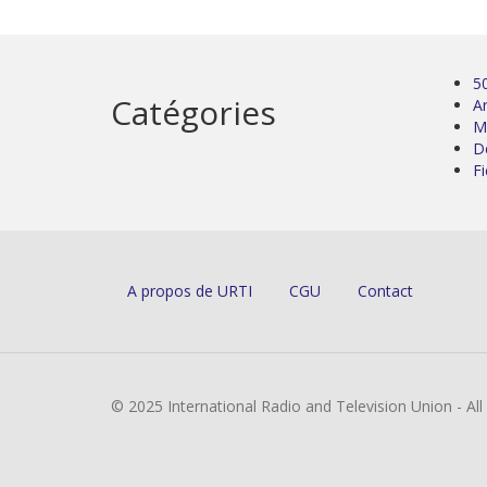
5
Catégories
Ar
M
D
Fi
A propos de URTI
CGU
Contact
© 2025 International Radio and Television Union - Al