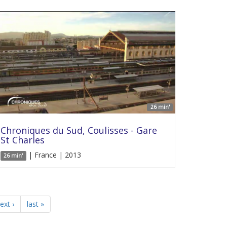
26 min'
Chroniques du Sud, Coulisses - Gare
St Charles
| France | 2013
26 min'
ext ›
last »