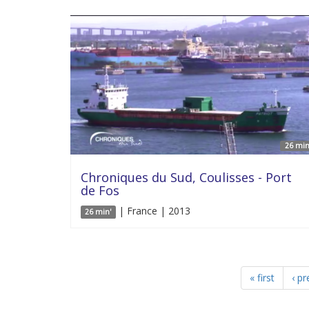
26 min
Chroniques du Sud, Coulisses - Port
de Fos
| France | 2013
26 min'
« first
‹ pr