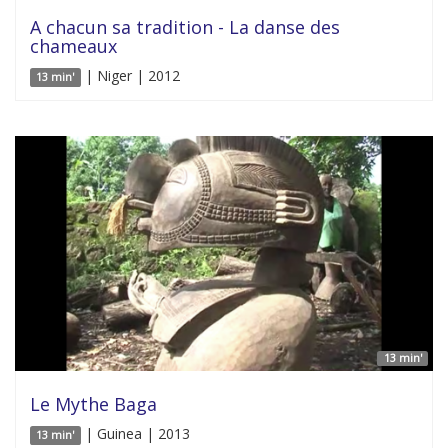
A chacun sa tradition - La danse des
chameaux
| Niger | 2012
13 min'
13 min'
Le Mythe Baga
| Guinea | 2013
13 min'