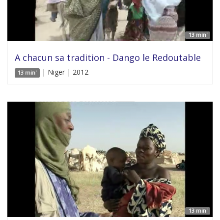
13 min'
A chacun sa tradition - Dango le Redoutable
| Niger | 2012
13 min'
13 min'