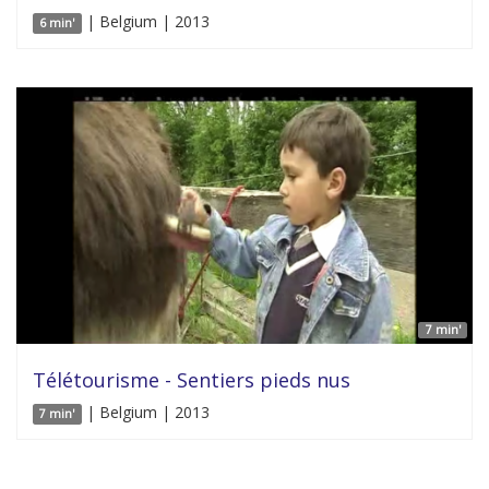
| Belgium | 2013
6 min'
7 min'
Télétourisme - Sentiers pieds nus
| Belgium | 2013
7 min'