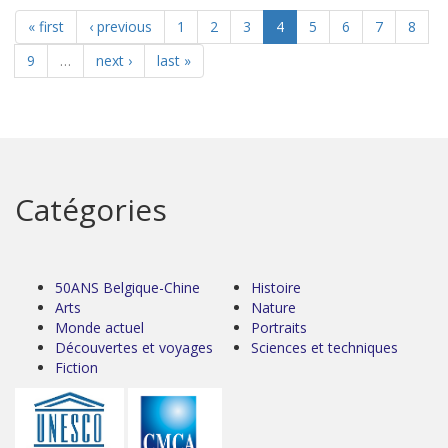
« first
‹ previous
1
2
3
4
5
6
7
8
9
…
next ›
last »
Catégories
50ANS Belgique-Chine
Histoire
Arts
Nature
Monde actuel
Portraits
Découvertes et voyages
Sciences et techniques
Fiction