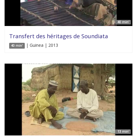
40 min'
Transfert des héritages de Soundiata
| Guinea | 2013
40 min'
13 min'