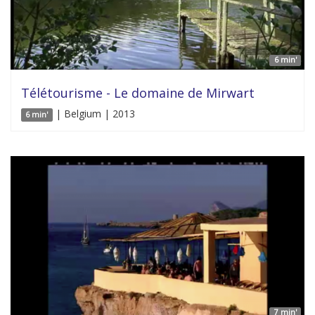
6 min'
Télétourisme - Le domaine de Mirwart
| Belgium | 2013
6 min'
7 min'