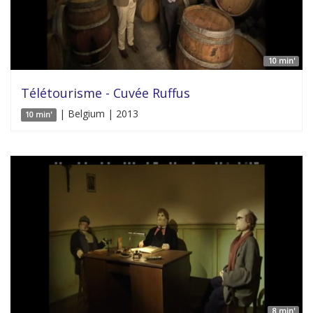
10 min'
Télétourisme - Cuvée Ruffus
| Belgium | 2013
10 min'
8 min'