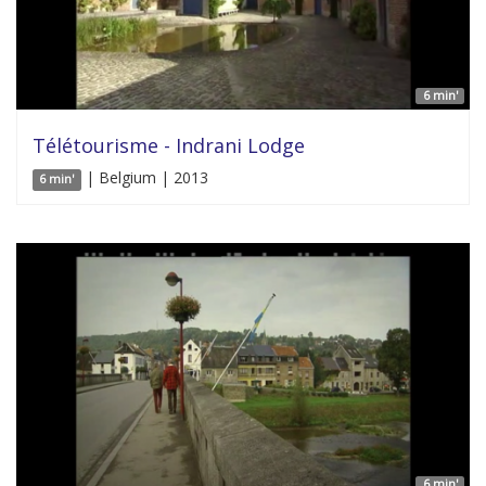
6 min'
Télétourisme - Indrani Lodge
| Belgium | 2013
6 min'
6 min'