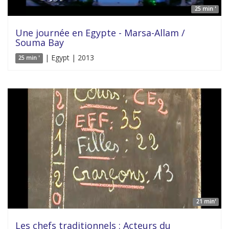
25 min '
Une journée en Egypte - Marsa-Allam /
Souma Bay
| Egypt | 2013
25 min '
21 min'
Les chefs traditionnels : Acteurs du