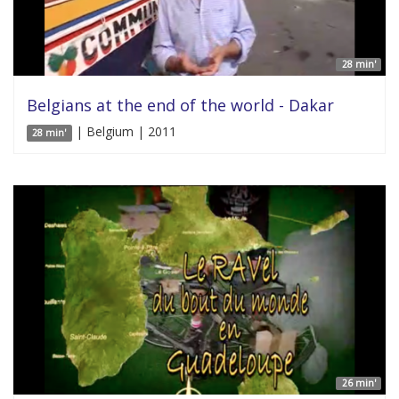
28 min'
Belgians at the end of the world - Dakar
| Belgium | 2011
28 min'
26 min'