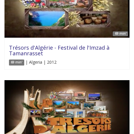
69 min'
Trésors d'Algérie - Festival de l'Imzad à
Tamanrasset
| Algeria | 2012
69 min'