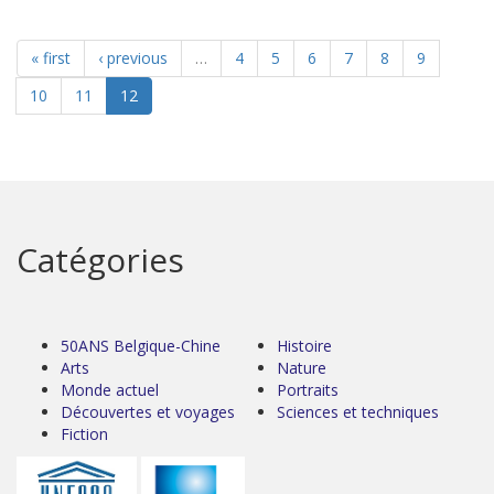
« first
‹ previous
…
4
5
6
7
8
9
10
11
12
Catégories
50ANS Belgique-Chine
Histoire
Arts
Nature
Monde actuel
Portraits
Découvertes et voyages
Sciences et techniques
Fiction