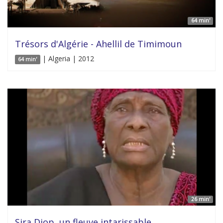
64 min'
Trésors d'Algérie - Ahellil de Timimoun
| Algeria | 2012
64 min'
26 min'
Sira Diop, un fleuve intarissable