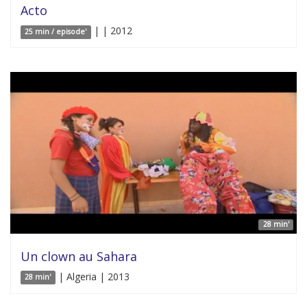
Acto
| | 2012
25 min / episode'
28 min'
Un clown au Sahara
| Algeria | 2013
28 min'