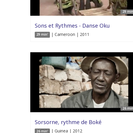
29 min
Sons et Rythmes - Danse Oku
| Cameroon | 2011
29 min'
26 min
Sorsorne, rythme de Boké
| Guinea | 2012
26 min'