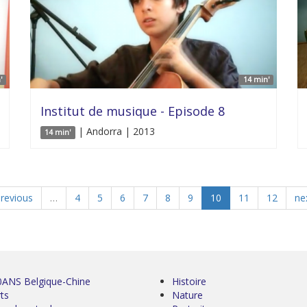
'
14 min'
Institut de musique - Episode 8
| Andorra | 2013
14 min'
previous
…
4
5
6
7
8
9
10
11
12
nex
0ANS Belgique-Chine
Histoire
ts
Nature