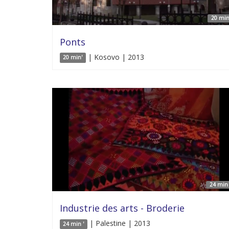
20 min
Ponts
| Kosovo | 2013
20 min'
24 min 
Industrie des arts - Broderie
| Palestine | 2013
24 min '