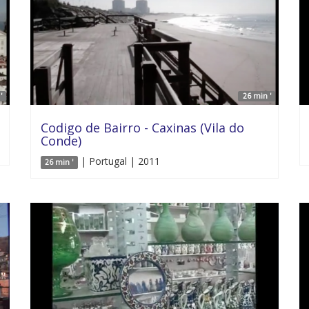
'
26 min '
Codigo de Bairro - Caxinas (Vila do
Conde)
| Portugal | 2011
26 min '