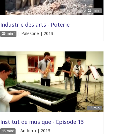
25 min '
Industrie des arts - Poterie
| Palestine | 2013
25 min '
15 min'
Institut de musique - Episode 13
| Andorra | 2013
15 min'