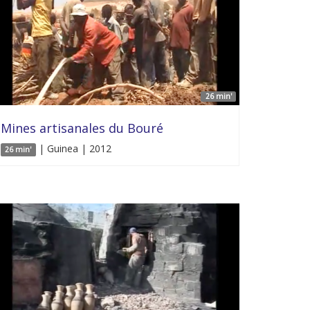
26 min'
Mines artisanales du Bouré
| Guinea | 2012
26 min'