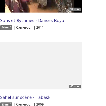
34 min'
Sons et Rythmes - Danses Boyo
| Cameroon | 2011
34 min'
60 min'
Sahel sur scène - Tabaski
| Cameroon | 2009
60 min'