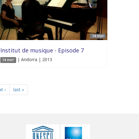
14 min'
Institut de musique - Episode 7
| Andorra | 2013
14 min'
t ›
last »