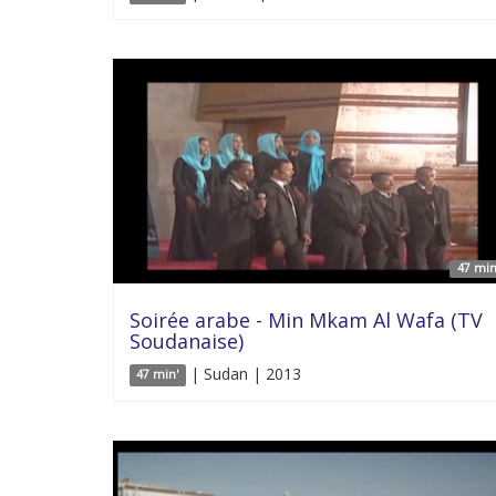
47 min
Soirée arabe - Min Mkam Al Wafa (TV
Soudanaise)
| Sudan | 2013
47 min'