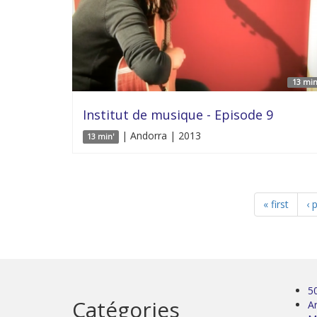
13 min
Institut de musique - Episode 9
| Andorra | 2013
13 min'
« first
‹ 
5
Catégories
Ar