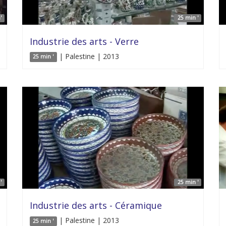
'
25 min '
Industrie des arts - Verre
| Palestine | 2013
25 min '
'
25 min '
Industrie des arts - Céramique
| Palestine | 2013
25 min '