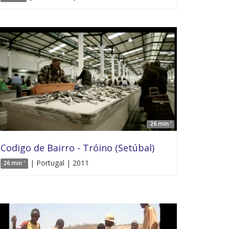
26 min '
Codigo de Bairro - Tróino (Setúbal)
| Portugal | 2011
26 min '