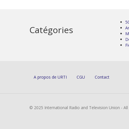
5
Catégories
Ar
M
D
Fi
A propos de URTI
CGU
Contact
© 2025 International Radio and Television Union - Al