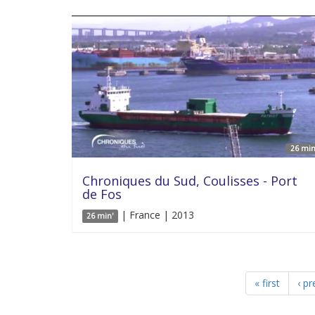
26 min
Chroniques du Sud, Coulisses - Port
de Fos
| France | 2013
26 min'
« first
‹ pr