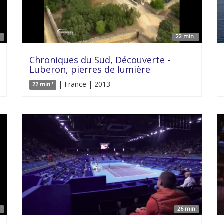
'
22 min '
Chroniques du Sud, Découverte -
Luberon, pierres de lumière
| France | 2013
22 min '
'
26 min'