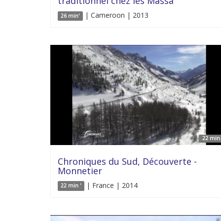
traditionnel chez les Massa
| Cameroon | 2013
26 min'
22 min 
Chroniques du Sud, Découverte -
Monnetier
| France | 2014
22 min '