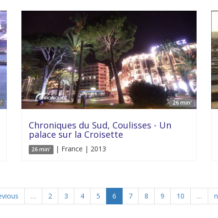
'
26 min'
Chroniques du Sud, Coulisses - Un
palace sur la Croisette
| France | 2013
26 min'
evious
…
2
3
4
5
6
7
8
9
10
…
n