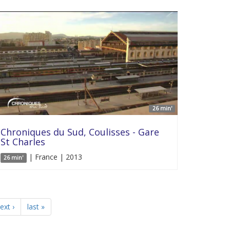
26 min'
Chroniques du Sud, Coulisses - Gare
St Charles
| France | 2013
26 min'
ext ›
last »