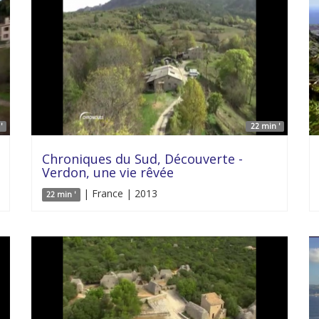
'
22 min '
Chroniques du Sud, Découverte -
Verdon, une vie rêvée
| France | 2013
22 min '