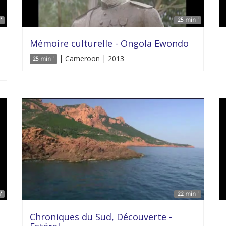
'
25 min '
Mémoire culturelle - Ongola Ewondo
| Cameroon | 2013
25 min '
'
22 min '
Chroniques du Sud, Découverte -