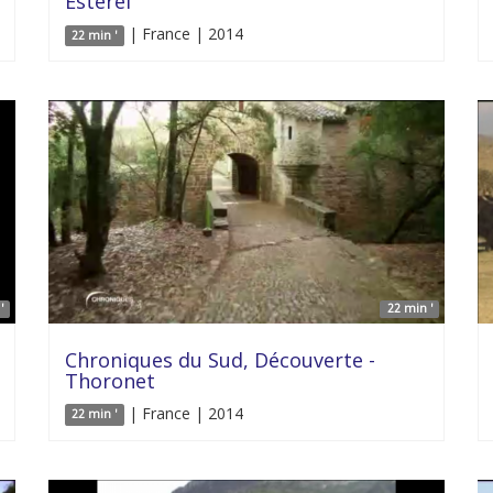
Estérel
| France | 2014
22 min '
'
22 min '
Chroniques du Sud, Découverte -
Thoronet
| France | 2014
22 min '