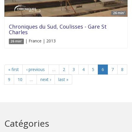
26 min'
Chroniques du Sud, Coulisses - Gare St
Charles
| France | 2013
26 min'
« first
‹ previous
…
2
3
4
5
6
7
8
9
10
…
next ›
last »
Catégories