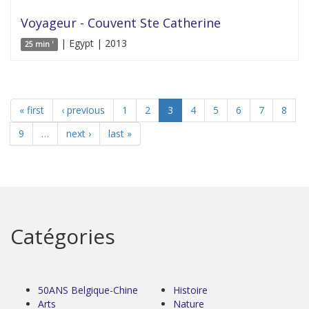
Voyageur - Couvent Ste Catherine
| Egypt | 2013
25 min '
« first
‹ previous
1
2
3
4
5
6
7
8
9
…
next ›
last »
Catégories
50ANS Belgique-Chine
Histoire
Arts
Nature