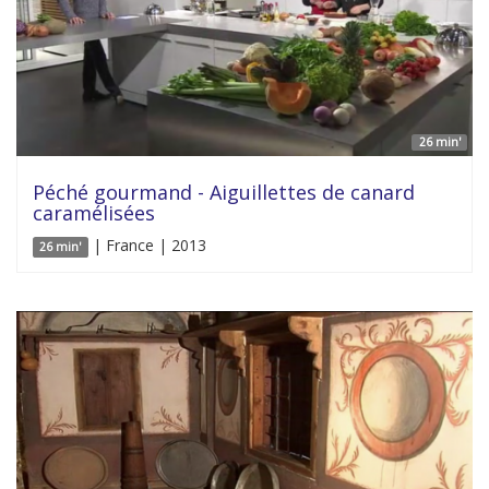
26 min'
Péché gourmand - Aiguillettes de canard
caramélisées
| France | 2013
26 min'