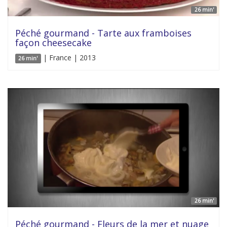
26 min'
Péché gourmand - Tarte aux framboises
façon cheesecake
| France | 2013
26 min'
26 min'
Péché gourmand - Fleurs de la mer et nuage