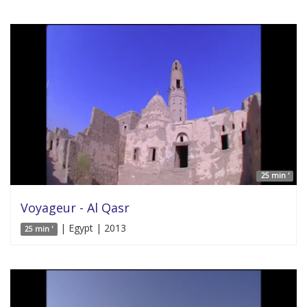
25 min '
Voyageur - Al Qasr
| Egypt | 2013
25 min '