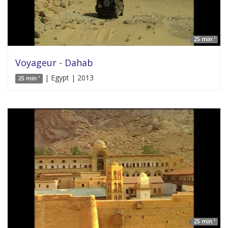
25 min '
Voyageur - Dahab
| Egypt | 2013
25 min '
25 min '