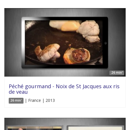
26 min'
Péché gourmand - Noix de St Jacques aux ris
de veau
| France | 2013
26 min'