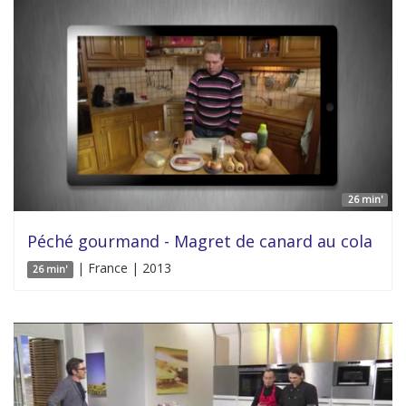
26 min'
Péché gourmand - Magret de canard au cola
| France | 2013
26 min'