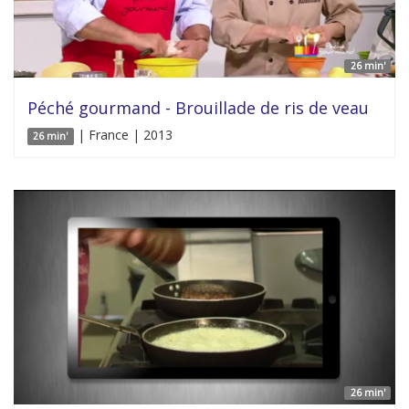
26 min'
Péché gourmand - Brouillade de ris de veau
| France | 2013
26 min'
26 min'