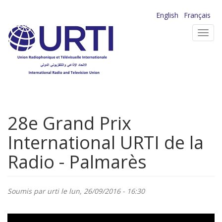
Aller
English
Français
au
Toggl
contenu
navig
principal
28e Grand Prix
International URTI de la
Radio - Palmarès
Soumis par
urti
le lun, 26/09/2016 - 16:30