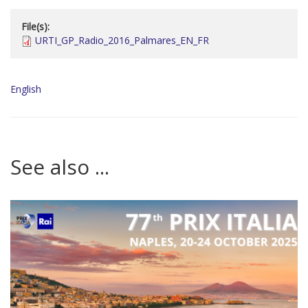
File(s):
URTI_GP_Radio_2016_Palmares_EN_FR
English
See also ...