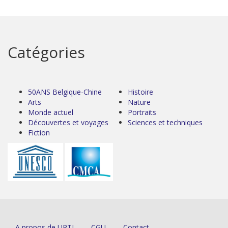
Catégories
50ANS Belgique-Chine
Histoire
Arts
Nature
Monde actuel
Portraits
Découvertes et voyages
Sciences et techniques
Fiction
A propos de URTI
CGU
Contact