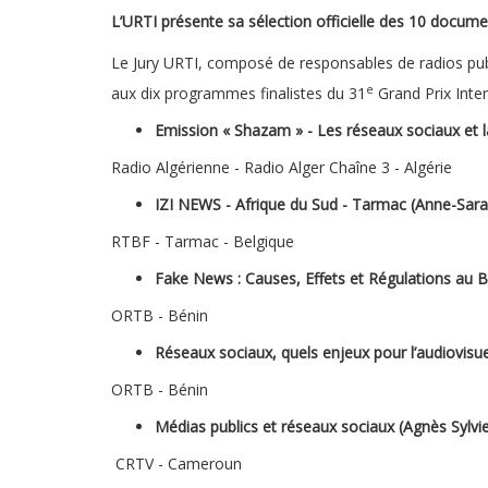
L’URTI présente sa sélection officielle des 10 documen
Le Jury URTI, composé de responsables de radios publi
e
aux dix programmes finalistes du 31
Grand Prix Inter
Emission « Shazam » - Les réseaux sociaux et l
Radio Algérienne - Radio Alger Chaîne 3 - Algérie
IZI NEWS - Afrique du Sud - Tarmac (Anne-Sar
RTBF - Tarmac - Belgique
Fake News : Causes, Effets et Régulations au Bé
ORTB - Bénin
Réseaux sociaux, quels enjeux pour l’audiovisue
ORTB - Bénin
Médias publics et réseaux sociaux (Agnès Sylv
CRTV - Cameroun