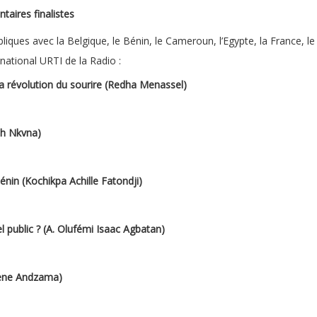
taires finalistes
ques avec la Belgique, le Bénin, le Cameroun, l’Egypte, la France, le 
national URTI de la Radio :
a révolution du sourire (Redha Menassel)
ah Nkvna)
nin (Kochikpa Achille Fatondji)
l public ? (A. Olufémi Isaac Agbatan)
iene Andzama)