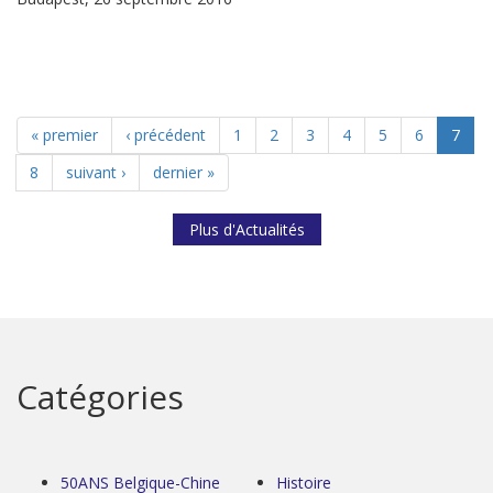
« premier
‹ précédent
1
2
3
4
5
6
7
8
suivant ›
dernier »
Plus d'Actualités
Catégories
50ANS Belgique-Chine
Histoire