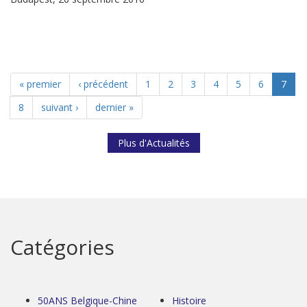
« premier
‹ précédent
1
2
3
4
5
6
7
8
suivant ›
dernier »
Plus d'Actualités
Catégories
50ANS Belgique-Chine
Histoire