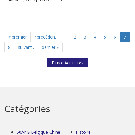
« premier
‹ précédent
1
2
3
4
5
6
7
8
suivant ›
dernier »
Plus d'Actualités
Catégories
50ANS Belgique-Chine
Histoire