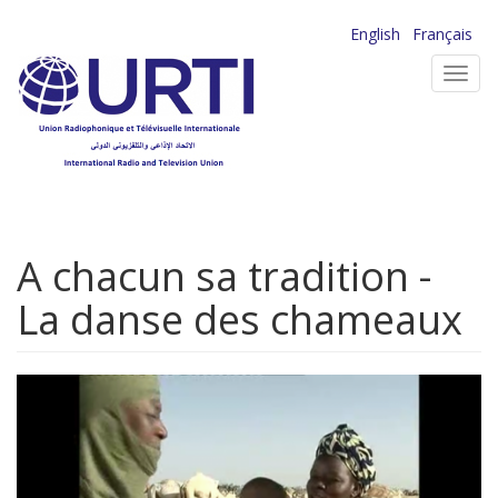
Aller
English
Français
au
Toggl
contenu
navig
principal
A chacun sa tradition -
La danse des chameaux