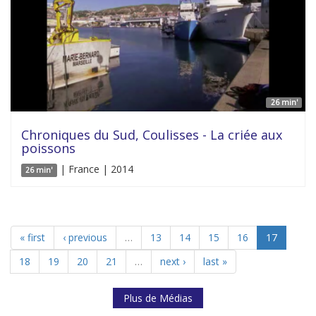
26 min'
Chroniques du Sud, Coulisses - La criée aux
poissons
| France | 2014
26 min'
« first
‹ previous
…
13
14
15
16
17
18
19
20
21
…
next ›
last »
Plus de Médias