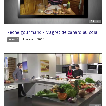
26 min'
Péché gourmand - Magret de canard au cola
| France | 2013
26 min'