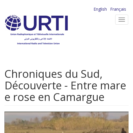
Aller
English
Français
au
Toggl
contenu
navig
principal
Chroniques du Sud,
Découverte - Entre mare
e rose en Camargue