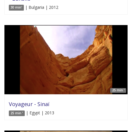
| Bulgaria | 2012
30 min'
25 min '
Voyageur - Sinaï
| Egypt | 2013
25 min '