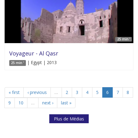
25 min '
Voyageur - Al Qasr
| Egypt | 2013
25 min '
« first
‹ previous
…
2
3
4
5
6
7
8
9
10
…
next ›
last »
Plus de Médias