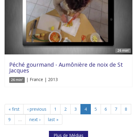
26 min'
Péché gourmand - Aumônière de noix de St
Jacques
| France | 2013
26 min'
« first
‹ previous
1
2
3
4
5
6
7
8
9
…
next ›
last »
Plus de Médias