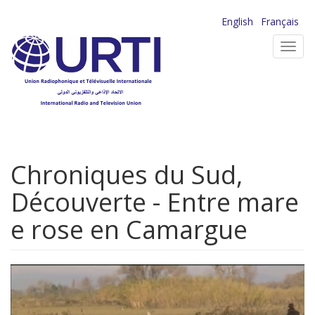
Aller
English
Français
au
Toggl
contenu
navig
principal
Chroniques du Sud,
Découverte - Entre mare
e rose en Camargue