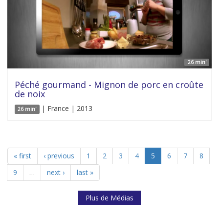
26 min'
Péché gourmand - Mignon de porc en croûte
de noix
| France | 2013
26 min'
« first
‹ previous
1
2
3
4
5
6
7
8
9
…
next ›
last »
Plus de Médias