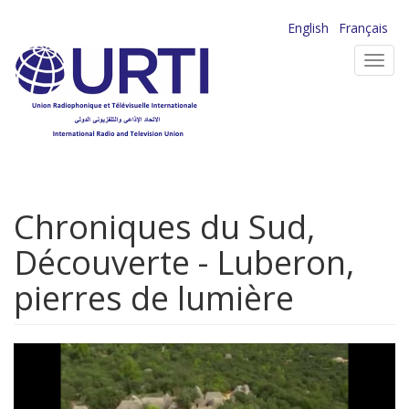
Aller
English
Français
au
Toggl
contenu
navig
principal
Chroniques du Sud,
Découverte - Luberon,
pierres de lumière