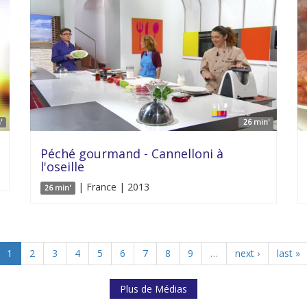
'
26 min'
Péché gourmand - Cannelloni à
l'oseille
| France | 2013
26 min'
1
2
3
4
5
6
7
8
9
…
next ›
last »
Plus de Médias