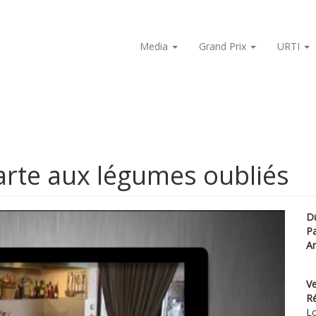
Media
Grand Prix
URTI
rte aux légumes oubliés
D
P
A
Ve
Ré
Lo