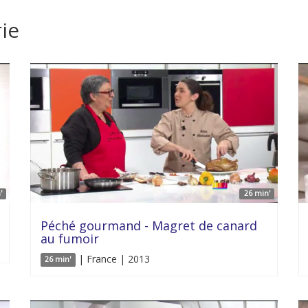
ie
'
26 min'
Péché gourmand - Magret de canard
au fumoir
| France | 2013
26 min'