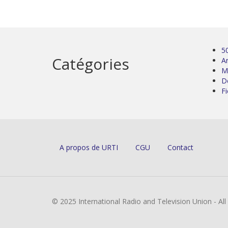
5
Catégories
Ar
M
D
Fi
A propos de URTI
CGU
Contact
© 2025 International Radio and Television Union - Al