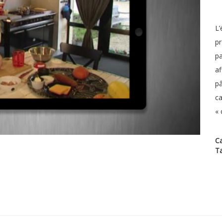
L’
pr
pa
af
pâ
ca
« 
Ca
T