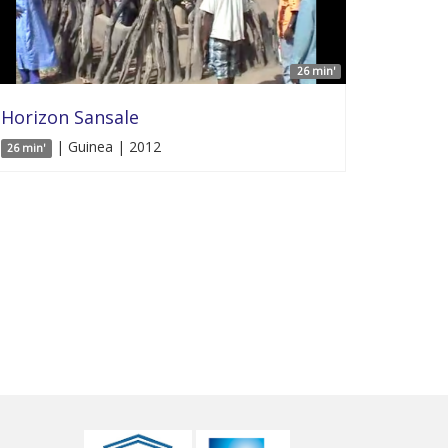
26 min'
Horizon Sansale
| Guinea | 2012
26 min'