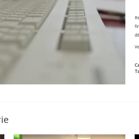
Re
fi
d
Ve
Ca
T
ie