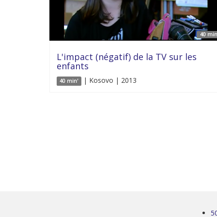
40 min
L'impact (négatif) de la TV sur les
enfants
| Kosovo | 2013
40 min'
5