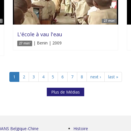
'
27 min'
L'école à vau l'eau
| Benin | 2009
27 min'
1
2
3
4
5
6
7
8
next ›
last »
Plus de Médias
0ANS Belgique-Chine
Histoire