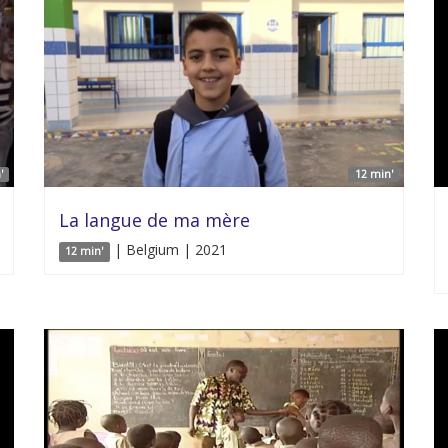
'
12 min'
La langue de ma mère
| Belgium | 2021
12 min'