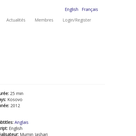
English
Français
Actualités
Membres
Login/Register
urée:
25 min
ays:
Kosovo
nnée:
2012
btitles:
Anglais
ript:
English
alisateur:
Mumin Jashari