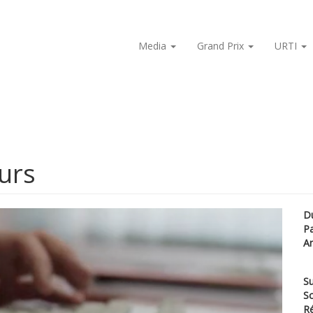
Media
Grand Prix
URTI
urs
D
P
A
Su
Sc
Ré