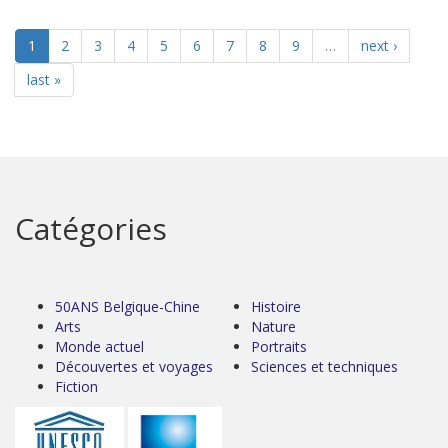
1
2
3
4
5
6
7
8
9
…
next ›
last »
Catégories
50ANS Belgique-Chine
Histoire
Arts
Nature
Monde actuel
Portraits
Découvertes et voyages
Sciences et techniques
Fiction