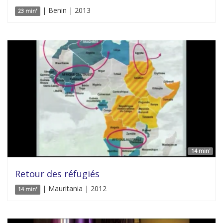
| Benin | 2013
23 min'
14 min'
Retour des réfugiés
| Mauritania | 2012
14 min'