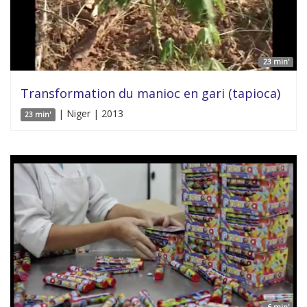
23 min'
Transformation du manioc en gari (tapioca)
| Niger | 2013
23 min'
6 min'