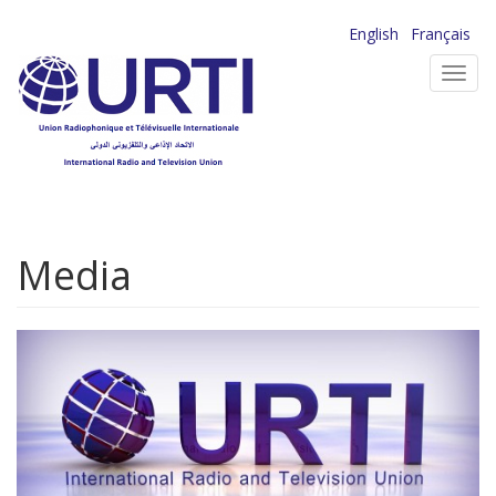
Aller
English
Français
au
Toggl
contenu
navig
principal
Media