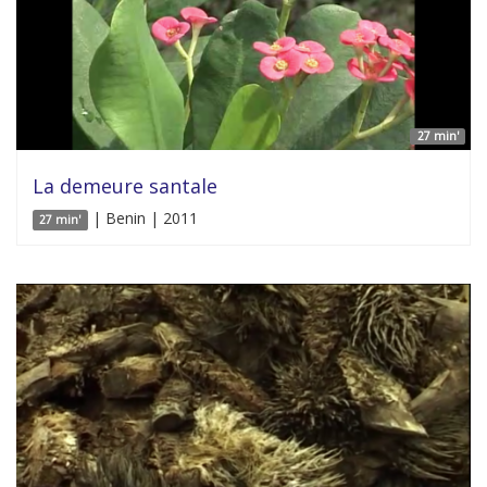
27 min'
La demeure santale
| Benin | 2011
27 min'