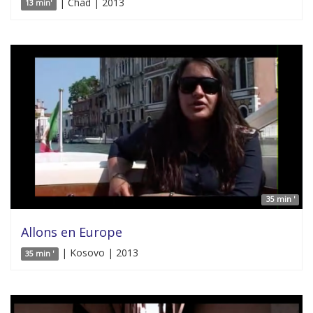
| Chad | 2013
13 min'
35 min '
Allons en Europe
| Kosovo | 2013
35 min '