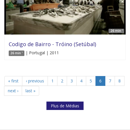
26 min '
Codigo de Bairro - Tróino (Setúbal)
| Portugal | 2011
26 min '
« first
‹ previous
1
2
3
4
5
6
7
8
next ›
last »
Plus de Médias