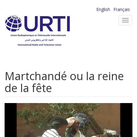
Aller
English
Français
au
Toggl
contenu
navig
principal
Martchandé ou la reine
de la fête