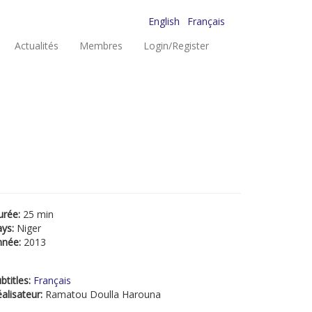
English
Français
Actualités
Membres
Login/Register
urée:
25 min
ays:
Niger
nnée:
2013
btitles:
Français
alisateur:
Ramatou Doulla Harouna