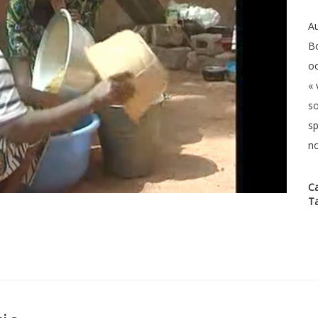
Au
B
oc
« 
sœ
sp
no
Ca
T