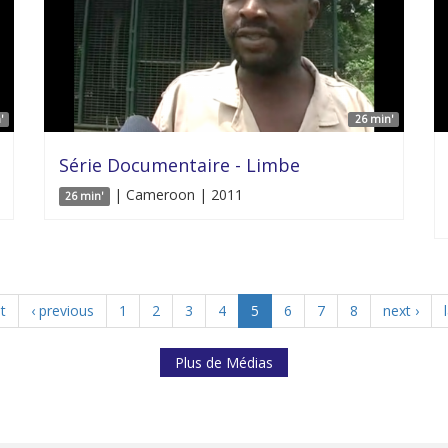
'
26 min'
Série Documentaire - Limbe
| Cameroon | 2011
26 min'
st
‹ previous
1
2
3
4
5
6
7
8
next ›
Plus de Médias