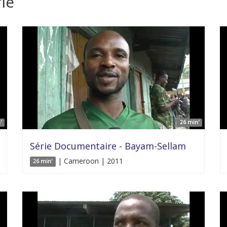
ie
'
26 min'
Série Documentaire - Bayam-Sellam
| Cameroon | 2011
26 min'