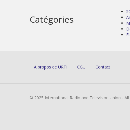
5
Catégories
Ar
M
D
Fi
A propos de URTI
CGU
Contact
© 2025 International Radio and Television Union - Al