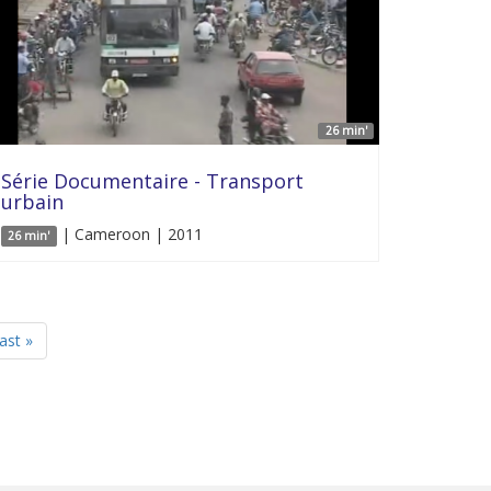
26 min'
Série Documentaire - Transport
urbain
| Cameroon | 2011
26 min'
last »