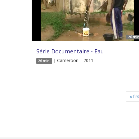
26 min
Série Documentaire - Eau
| Cameroon | 2011
26 min'
« fir