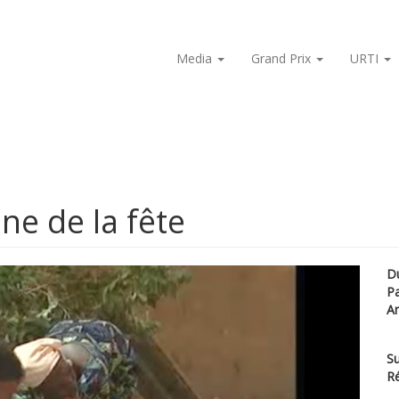
Media
Grand Prix
URTI
ne de la fête
D
P
A
Su
Ré