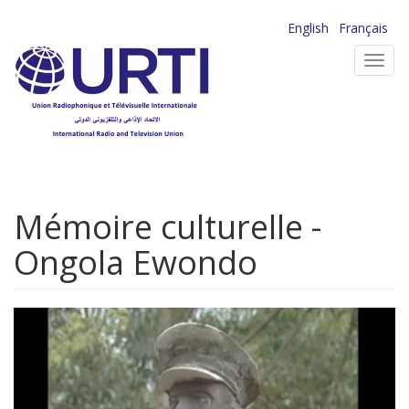
Aller
English
Français
au
Toggl
contenu
navig
principal
Mémoire culturelle -
Ongola Ewondo