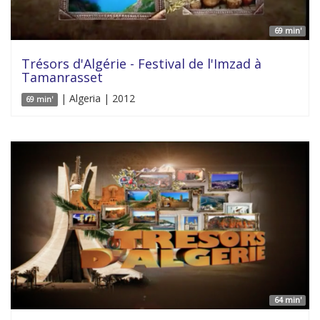
69 min'
Trésors d'Algérie - Festival de l'Imzad à
Tamanrasset
| Algeria | 2012
69 min'
64 min'