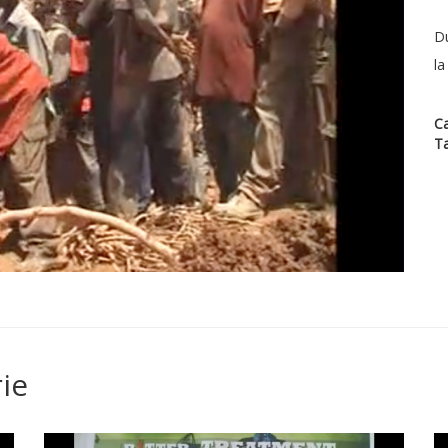
Du
la
Ca
T
ie