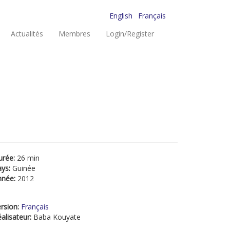
English
Français
Actualités
Membres
Login/Register
urée:
26 min
ays:
Guinée
nnée:
2012
rsion:
Français
alisateur:
Baba Kouyate