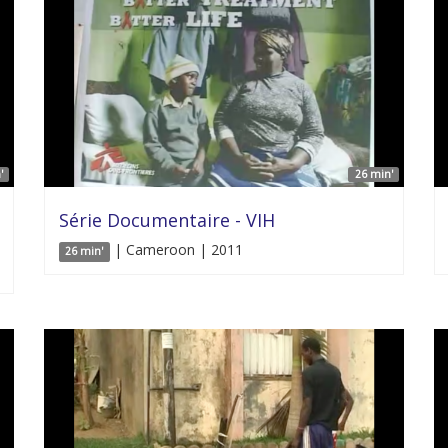
'
26 min'
Série Documentaire - VIH
| Cameroon | 2011
26 min'