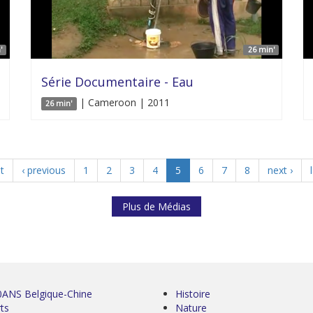
'
26 min'
Série Documentaire - Eau
| Cameroon | 2011
26 min'
st
‹ previous
1
2
3
4
5
6
7
8
next ›
Plus de Médias
0ANS Belgique-Chine
Histoire
ts
Nature