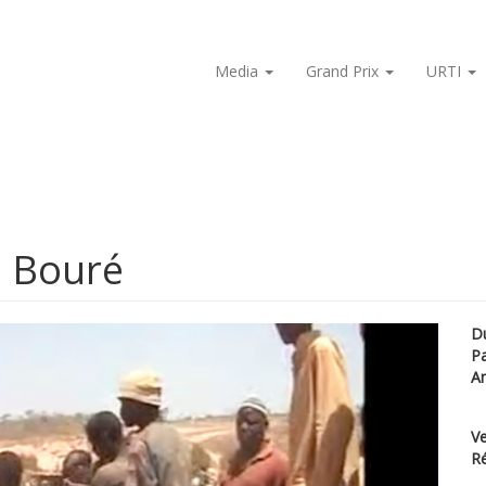
Media
Grand Prix
URTI
u Bouré
D
P
A
Ve
Ré