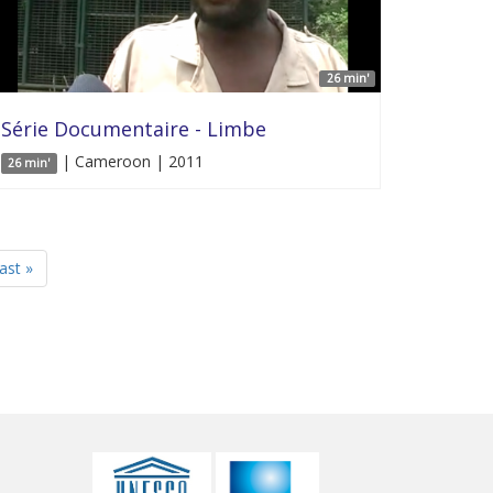
26 min'
Série Documentaire - Limbe
| Cameroon | 2011
26 min'
last »