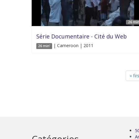
26 min
Série Documentaire - Cité du Web
| Cameroon | 2011
26 min'
« fir
5
Catégories
Ar