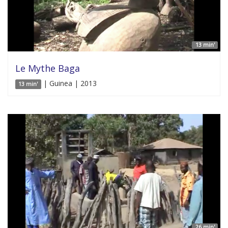
13 min'
Le Mythe Baga
| Guinea | 2013
13 min'
26 min'