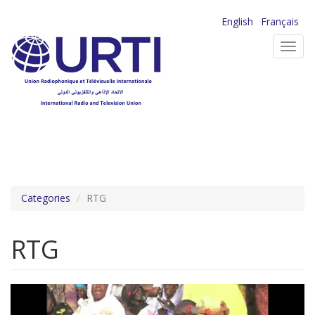
Aller
English
Français
au
Toggl
contenu
navig
principal
Categories
RTG
RTG