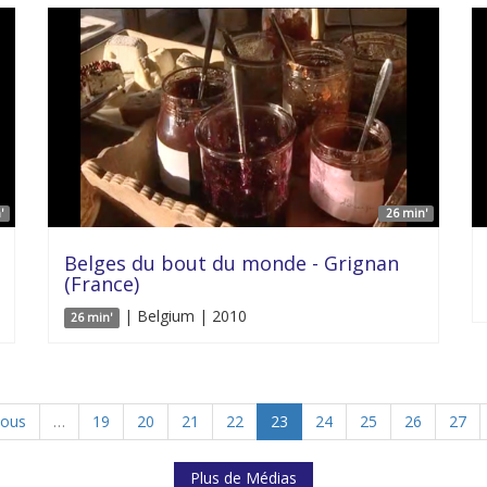
'
26 min'
Belges du bout du monde - Grignan
(France)
| Belgium | 2010
26 min'
ious
…
19
20
21
22
23
24
25
26
27
Plus de Médias