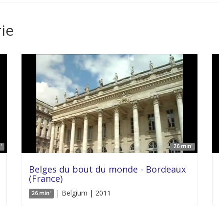
ie
'
26 min'
Belges du bout du monde - Bordeaux
(France)
| Belgium | 2011
26 min'