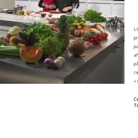
L’
pr
pa
af
pâ
ca
« 
Ca
T