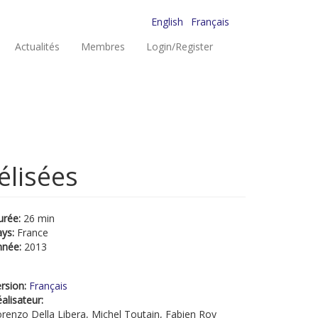
English
Français
Actualités
Membres
Login/Register
élisées
urée:
26 min
ays:
France
nnée:
2013
rsion:
Français
alisateur:
renzo Della Libera, Michel Toutain, Fabien Roy