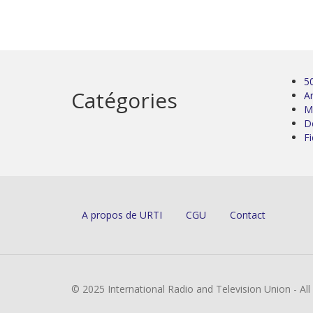
5
Catégories
Ar
M
D
Fi
A propos de URTI
CGU
Contact
© 2025 International Radio and Television Union - Al