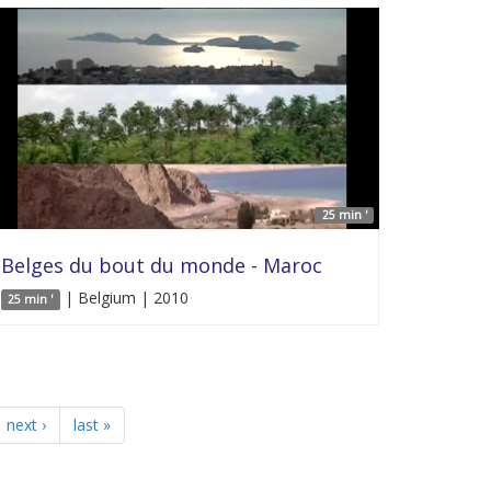
25 min '
Belges du bout du monde - Maroc
| Belgium | 2010
25 min '
next ›
last »