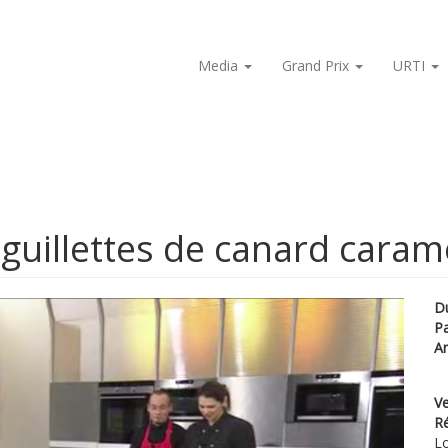
Media
Grand Prix
URTI
guillettes de canard caram
D
P
A
Ve
Ré
Lo