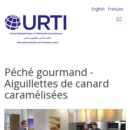
Aller
English
Français
au
Toggl
contenu
navig
principal
Péché gourmand -
Aiguillettes de canard
caramélisées