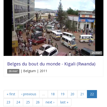
26 min'
Belges du bout du monde - Kigali (Rwanda)
| Belgium | 2011
26 min'
« first
‹ previous
…
18
19
20
21
22
23
24
25
26
next ›
last »