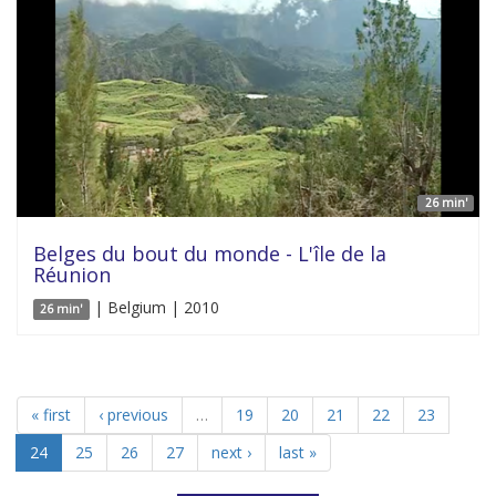
26 min'
Belges du bout du monde - L'île de la
Réunion
| Belgium | 2010
26 min'
« first
‹ previous
…
19
20
21
22
23
24
25
26
27
next ›
last »