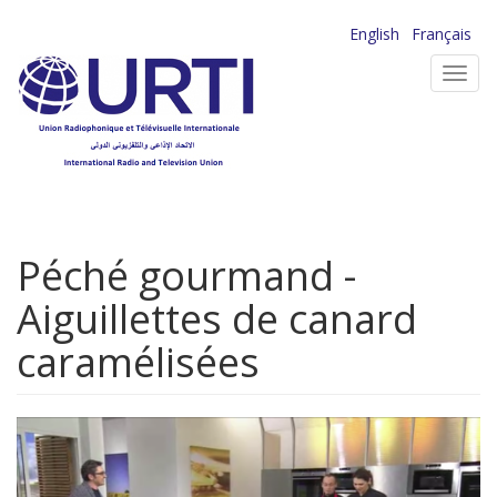
Aller
English
Français
au
Toggl
contenu
navig
principal
Péché gourmand -
Aiguillettes de canard
caramélisées