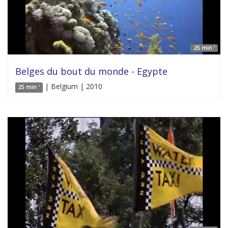
25 min '
Belges du bout du monde - Egypte
| Belgium | 2010
25 min '