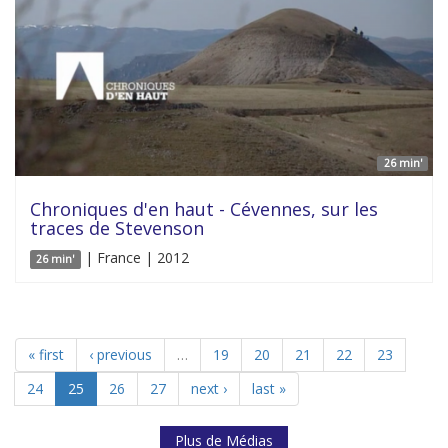
26 min'
Chroniques d'en haut - Cévennes, sur les
traces de Stevenson
| France | 2012
26 min'
« first
‹ previous
…
19
20
21
22
23
24
25
26
27
next ›
last »
Plus de Médias