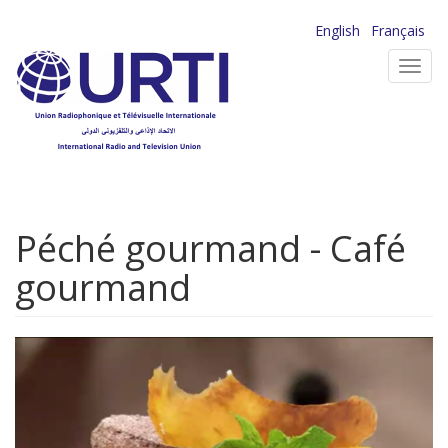
Aller
English
Français
au
Toggl
contenu
navig
principal
Péché gourmand - Café
gourmand