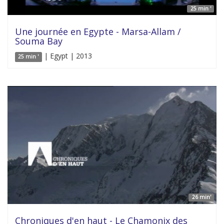
25 min '
Une journée en Egypte - Marsa-Allam /
Souma Bay
| Egypt | 2013
25 min '
26 min'
Chroniques d'en haut - Le Chamonix des