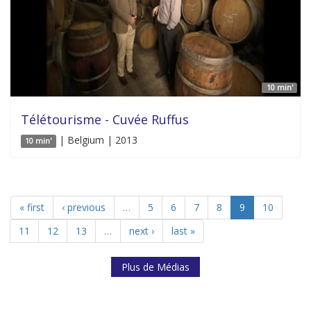
10 min'
Télétourisme - Cuvée Ruffus
| Belgium | 2013
10 min'
« first
‹ previous
…
5
6
7
8
9
10
11
12
13
…
next ›
last »
Plus de Médias