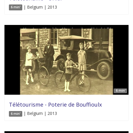
| Belgium | 2013
6 min'
6 min'
Télétourisme - Poterie de Bouffioulx
| Belgium | 2013
6 min'