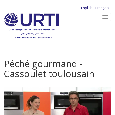
Aller
English
Français
au
Toggl
contenu
navig
principal
Péché gourmand -
Cassoulet toulousain