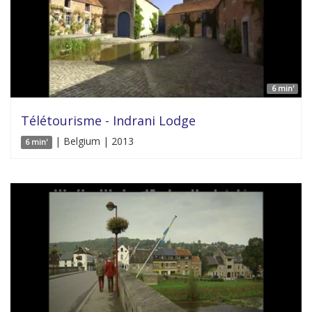
6 min'
Télétourisme - Indrani Lodge
| Belgium | 2013
6 min'