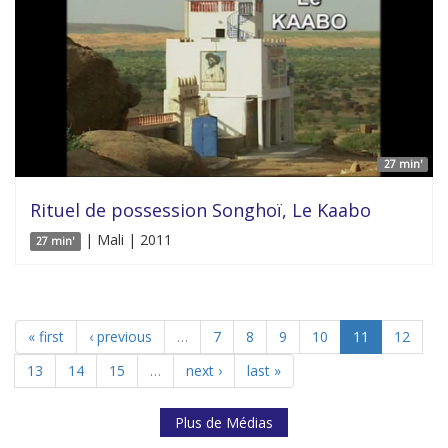
27 min'
Rituel de possession Songhoï, Le Kaabo
| Mali | 2011
27 min'
« first
‹ previous
…
7
8
9
10
11
12
13
14
15
…
next ›
last »
Plus de Médias