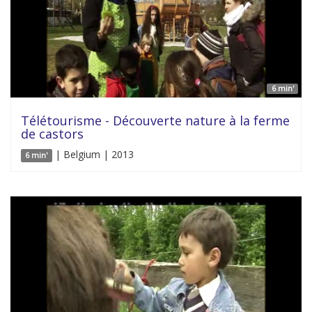
6 min'
Télétourisme - Découverte nature à la ferme
de castors
| Belgium | 2013
6 min'