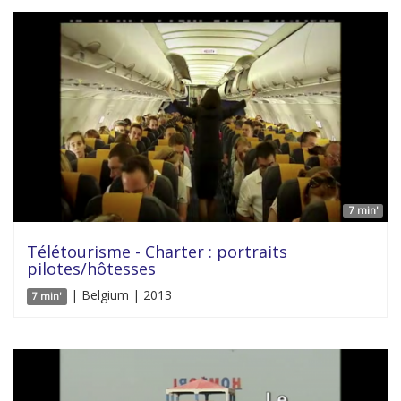
7 min'
Télétourisme - Charter : portraits
pilotes/hôtesses
| Belgium | 2013
7 min'