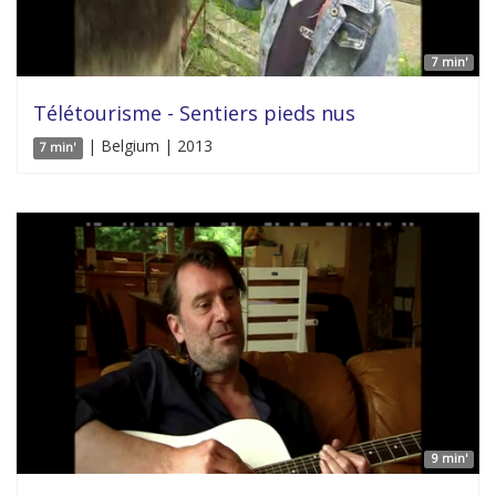
7 min'
Télétourisme - Sentiers pieds nus
| Belgium | 2013
7 min'
9 min'