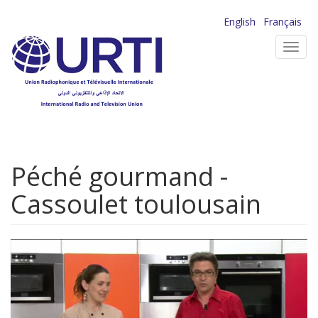
Aller
English
Français
au
Toggl
contenu
navig
principal
Péché gourmand -
Cassoulet toulousain