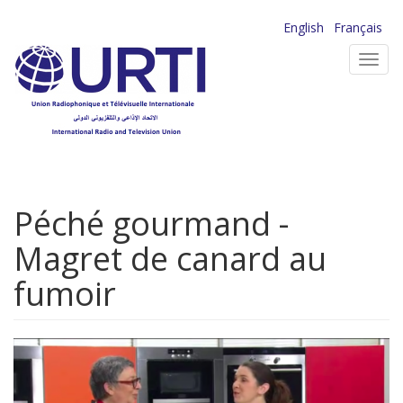
Aller
English
Français
au
Toggl
contenu
navig
principal
Péché gourmand -
Magret de canard au
fumoir