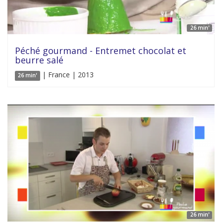
26 min'
Péché gourmand - Entremet chocolat et
beurre salé
| France | 2013
26 min'
26 min'