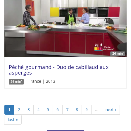
26 min'
Péché gourmand - Duo de cabillaud aux
asperges
| France | 2013
26 min'
1
2
3
4
5
6
7
8
9
…
next ›
last »