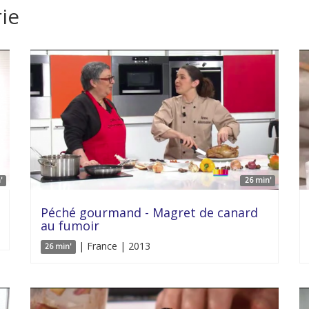
ie
'
26 min'
Péché gourmand - Magret de canard
au fumoir
| France | 2013
26 min'