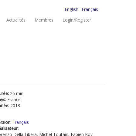
English
Français
Actualités
Membres
Login/Register
urée:
26 min
ays:
France
nnée:
2013
rsion:
Français
alisateur:
renzo Della Libera, Michel Toutain, Fabien Roy