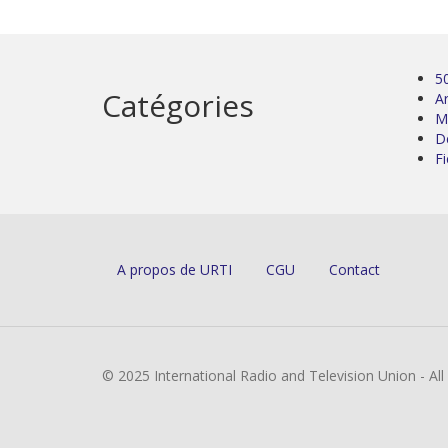
5
Catégories
Ar
M
D
Fi
A propos de URTI
CGU
Contact
© 2025 International Radio and Television Union - Al