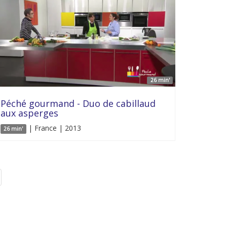
26 min'
Péché gourmand - Duo de cabillaud
aux asperges
| France | 2013
26 min'