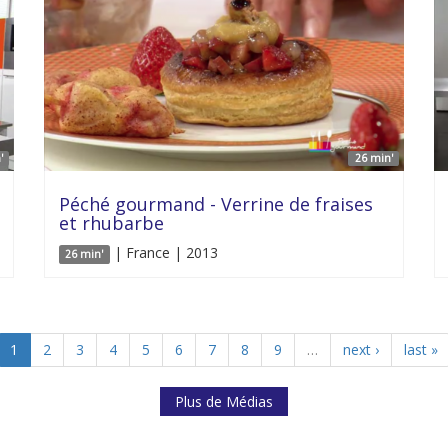
'
26 min'
Péché gourmand - Verrine de fraises
et rhubarbe
| France | 2013
26 min'
1
2
3
4
5
6
7
8
9
…
next ›
last »
Plus de Médias