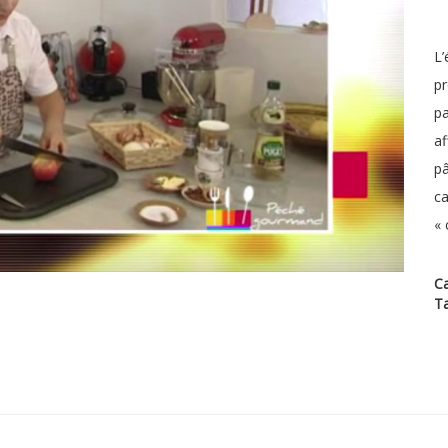
L’
pr
pa
af
pâ
ca
« 
Ca
T