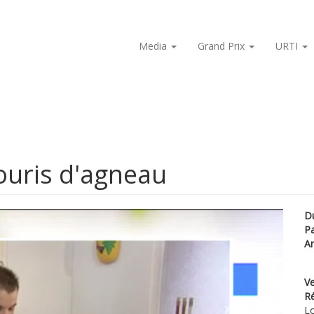
Media
Grand Prix
URTI
ouris d'agneau
D
P
A
Ve
Ré
Lo